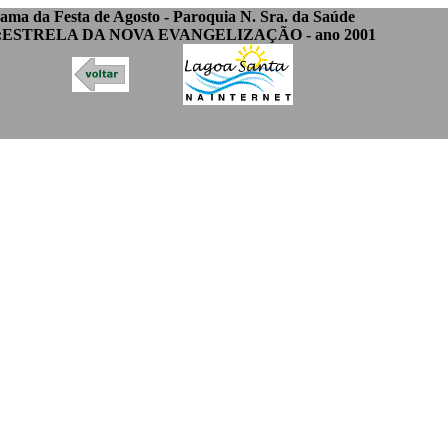
ram
a da Festa de Agosto - Paroquia N. Sra. da Saúde
ESTRELA DA NOVA EVANGELIZAÇÃO - ano 2001