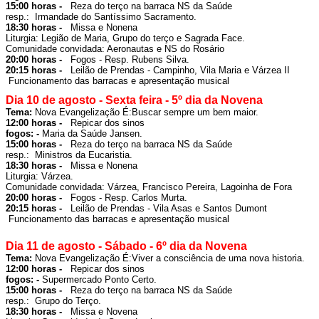
15:00 horas -  
 Reza do terço na barraca NS da Saúde

resp.:  Irmandade do Santíssimo Sacramento.
18:30 horas -  
 Missa e Nonena 

Comunidade convidada: Aeronautas e NS do Rosário
20:00 horas -  
 Fogos - Resp. Rubens Silva.
20:15 horas -  
 Leilão de Prendas - 
Campinho, Vila Maria e Várzea II
 Funcionamento das barracas e apresentação musical
Dia 10 de agosto - Sexta feira - 5º dia da Novena
Tema: 
Nova Evangelização É:
Buscar sempre um bem maior.
12:00 horas -  
fogos: - 
Maria da Saúde Jansen.
15:00 horas -  
 Reza do terço na barraca NS da Saúde

resp.:  Ministros da Eucaristia.
18:30 horas -  
 Missa e Nonena 

Comunidade convidada: Várzea, Francisco Pereira, Lagoinha de Fora
20:00 horas -  
 Fogos - Resp. Carlos Murta.
20:15 horas -  
 Leilão de Prendas - 
Vila Asas e Santos Dumont
 Funcionamento das barracas e apresentação musical
Dia 11 de agosto - Sábado - 6º dia da Novena
Tema: 
Nova Evangelização É:
Viver a consciência de uma nova historia.
12:00 horas -  
fogos: - 
Supermercado Ponto Certo.
15:00 horas -  
 Reza do terço na barraca NS da Saúde

resp.:  Grupo do Terço.
18:30 horas -  
 Missa e Novena 
