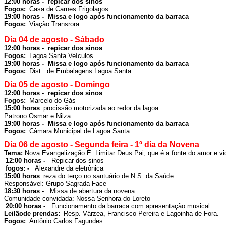
Fogos: 
Casa de Carnes Frigolagos
19:00 horas -  Missa e logo após funcionamento da barraca 
Fogos: 
Viação Transrora

Dia 04 de agosto - Sábado
Fogos: 
Lagoa Santa Veículos
19:00 horas -  Missa e logo após funcionamento da barraca 
Fogos: 
Dist.  de Embalagens Lagoa Santa
Dia 05 de agosto - Domingo
Fogos: 
15:00 horas 
procissão motorizada ao redor da lagoa

Patrono Osmar e Nilza
19:00 horas -  Missa e logo após funcionamento da barraca 
Fogos: 
Dia 06 de agosto - Segunda feira - 1º dia da Novena
Tema: 
Nova Evangelização É: Limitar Deus Pai, que é a fonte do amor e vi
12:00 horas -  
 Repicar dos sinos
fogos: -  
 Alexandre da eletrônica
15:00 horas 
reza do terço no santuário de N.S. da Saúde

Responsável: Grupo Sagrada Face
18:30 horas -  
 Missa de abertura da novena

Comunidade convidada: Nossa Senhora do Loreto
20:00 horas -  
Leilãode prendas: 
Resp. Várzea, Francisco Pereira e Lagoinha de Fora.
Fogos: 
Antônio Carlos Fagundes
.
