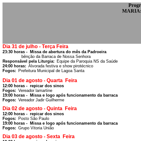
Prog
MARIA:
Dia 31 de julho - Terça Feira
23:30 horas -  Missa de abertura do mês da Padroeira
	       bênção da Barraca de Nossa Senhora
Responsável pela Liturgia:
 Equipe da Paroquia NS da Saúde
24:00 horas: 
Alvorada festiva e show pirotécnico
Fogos: 
Prefeitura Municipal de Lagoa Santa
Dia 01 de agosto - Quarta  Feira
Fogos: 
Vereador lamartine
19:00 horas -  Missa e logo após funcionamento da barraca 
Fogos: 
Vereador Jadir Guilherme
Dia 02 de agosto - Quinta  Feira
Fogos: 
Posto São Paulo
19:00 horas -  Missa e logo após funcionamento da barraca 
Fogos: 
Grupo Vitoria União
Dia 03 de agosto - Sexta  Feira