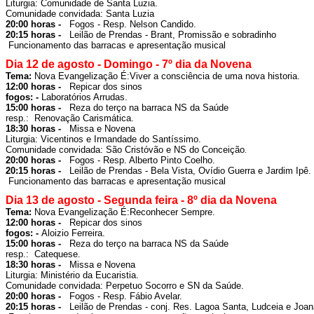
Comunidade convidada: Santa Luzia
20:00 horas -  
 Fogos - Resp. Nelson Candido.
20:15 horas -  
 Leilão de Prendas - 
Brant, Promissão e sobradinho
 Funcionamento das barracas e apresentação musical
Dia 12 de agosto - Domingo - 7º dia da Novena
Tema: 
Nova Evangelização É:
Viver a consciência de uma nova historia.
12:00 horas -  
fogos: - 
Laboratórios Arrudas.
15:00 horas -  
 Reza do terço na barraca NS da Saúde

resp.:  Renovação Carismática.
18:30 horas -  
 Missa e Novena 

Comunidade convidada: São Cristóvão e NS do Conceição
20:00 horas -  
 Fogos - Resp. Alberto Pinto Coelho.
20:15 horas -  
 Leilão de Prendas - 
Bela Vista, Ovídio Guerra e Jardim Ipê.
 Funcionamento das barracas e apresentação musical
Dia 13 de agosto - Segunda feira - 8º dia da Novena
Tema: 
Nova Evangelização É:
Reconhecer Sempre.
12:00 horas -  
fogos: - 
Aloizio Ferreira.
15:00 horas -  
 Reza do terço na barraca NS da Saúde

resp.:  Catequese.
18:30 horas -  
 Missa e Novena 

Comunidade convidada: Perpetuo Socorro e SN da Saúde.
20:00 horas -  
 Fogos - Resp. Fábio Avelar.
20:15 horas -  
 Leilão de Prendas - 
conj. Res. Lagoa Santa, Ludceia e Joan