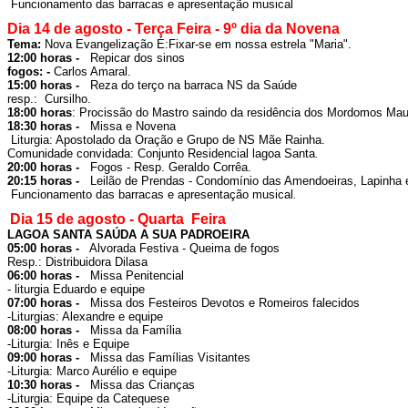
 Funcionamento das barracas e apresentação musical
Dia 14 de agosto - Terça Feira - 9º dia da Novena
Tema: 
Nova Evangelização É:
Fixar-se em nossa estrela "Maria".
12:00 horas -  
fogos: - 
Carlos Amaral.
15:00 horas -  
 Reza do terço na barraca NS da Saúde

resp.:  Cursilho.
18:00 horas
: Procissão do Mastro saindo da residência dos Mordomos Maur
18:30 horas -  
Comunidade convidada: Conjunto Residencial lagoa Santa
20:00 horas -  
 Fogos - Resp. Geraldo Corrêa.
20:15 horas -  
 Leilão de Prendas - 
Condomínio das Amendoeiras, Lapinha 
 Funcionamento das barracas e apresentação musical
.

Dia 15 de agosto - Quarta  Feira 
LAGOA SANTA SAÚDA A SUA PADROEIRA
05:00 horas -  
 Alvorada Festiva - Queima de fogos

Resp.: Distribuidora Dilasa
06:00 horas -  
 Missa Penitencial 

- liturgia Eduardo e equipe
07:00 horas -  
 Missa dos Festeiros Devotos e Romeiros falecidos

-Liturgias: Alexandre e equipe
08:00 horas -  
 Missa da Família

-Liturgia: Inês e Equipe
09:00 horas -  
 Missa das Famílias Visitantes

-Liturgia: Marco Aurélio e equipe
10:30 horas -  
 Missa das Crianças

-Liturgia: Equipe da Catequese