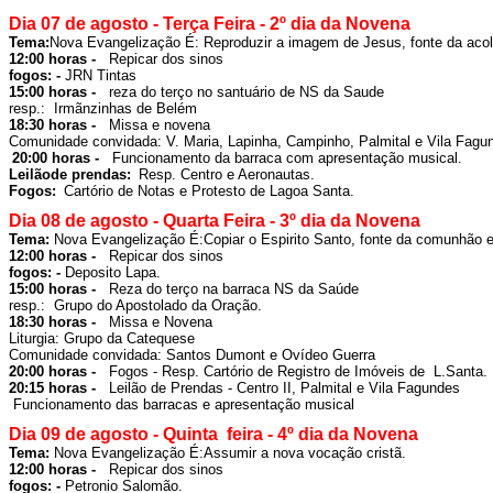
Dia 07 de agosto - Terça Feira - 2º dia da Novena
Tema:
Nova Evangelização É: Reproduzir a imagem de Jesus, fonte da acol
12:00 horas -  
 Repicar dos sinos
fogos: - 
JRN Tintas
15:00 horas -  
reza do terço no santuário de NS da Saude
resp.:  Irmãnzinhas de Belém
18:30 horas -  
 Missa e novena

Comunidade convidada: V. Maria, Lapinha, Campinho, Palmital e Vila Fagu
20:00 horas -  
Leilãode prendas: 
Resp. Centro e Aeronautas.
Fogos: 
Cartório de Notas e Protesto de Lagoa Santa
.
Dia 08 de agosto - Quarta Feira - 3º dia da Novena
Tema: 
Nova Evangelização É:
Copiar o Espirito Santo, fonte da comunhão 
12:00 horas -  
fogos: - 
Deposito Lapa.
15:00 horas -  
 Reza do terço na barraca NS da Saúde

resp.:  Grupo do Apostolado da Oração.
18:30 horas -  
 Missa e Novena 

Comunidade convidada: Santos Dumont e Ovídeo Guerra
20:00 horas -  
 Fogos - Resp. Cartório de Registro de Imóveis de  L.Santa.
20:15 horas -  
 Leilão de Prendas - 
Centro II, Palmital e Vila Fagundes
 Funcionamento das barracas e apresentação musical
Dia 09 de agosto - Quinta  feira - 4º dia da Novena
Tema: 
Nova Evangelização É:
Assumir a nova vocação cristã.
12:00 horas -  
fogos: - 
Petronio Salomão.