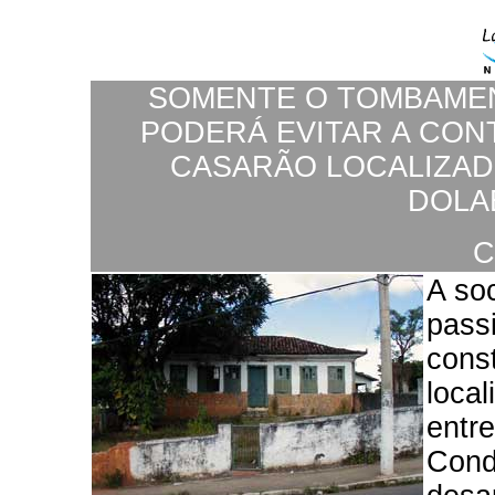
SOMENTE O TOMBAMEN
PODERÁ EVITAR A CON
CASARÃO LOCALIZAD
DOLAB
C
A so
pass
cons
loca
entre
Cond