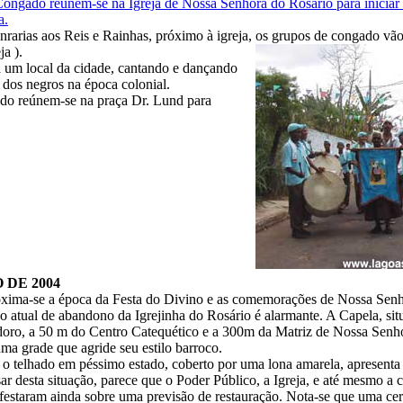
ongado reúnem-se na Igreja de Nossa Senhora do Rosário para iniciar o
a.
nrarias aos Reis e Rainhas, próximo à igreja, os grupos de congado vão
a ).
 um local da cidade, cantando e dançando
s dos negros na época colonial.
ado reúnem-se na praça Dr. Lund para
 DE 2004
xima-se a época da Festa do Divino e as comemorações de Nossa Senh
do atual de abandono da Igrejinha do Rosário é alarmante. A Capela, si
oro, a 50 m do Centro Catequético e a 300m da Matriz de Nossa Senho
ma grade que agride seu estilo barroco.
o telhado em péssimo estado, coberto por uma lona amarela, apresenta
ar desta situação, parece que o Poder Público, a Igreja, e até mesmo a
festaram ainda sobre uma previsão de restauração. Nota-se que uma cer