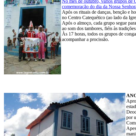
No mês de outubro, vários grupos de C
comemoração do dia da Nossa Senhor
Após os rituais de danças, benção e ho
no Centro Catequético (ao lado da Igrej
Após o almoço, cada grupo segue para
ao som dos tambores, fiéis às tradiçõe
Às 17 horas, todos os grupos de cong
acompanhar a procissão.
ANO
Apro
esta
Deod
por u
Com 
Apes
mani