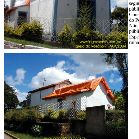
segu
públi
Cons
do Po
Não 
públi
Espe
ruína