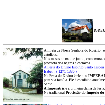
IGREJ
A Igreja de Nossa Senhora do Rosário, a
católicos.
Nos meses de maio e junho, comemora-se 
protetora dos negros e escravos.
A Festa do Divino Espírito Santo nasceu 
Isabel... ( 1271-1336 ).
Na Festa do Divino é eleito o
IMPERA
para sua família. Ele é escolhido anualmen
Santo.
A Imperatríz
é a primeira-dama da fest
Na tradicional
Procissão do Império do