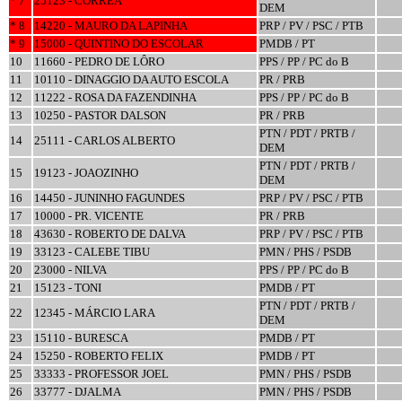
* 7
25123 - CORRÊA
DEM
* 8
14220 - MAURO DA LAPINHA
PRP / PV / PSC / PTB
* 9
15000 - QUINTINO DO ESCOLAR
PMDB / PT
10
11660 - PEDRO DE LÔRO
PPS / PP / PC do B
11
10110 - DINAGGIO DA AUTO ESCOLA
PR / PRB
12
11222 - ROSA DA FAZENDINHA
PPS / PP / PC do B
13
10250 - PASTOR DALSON
PR / PRB
PTN / PDT / PRTB /
14
25111 - CARLOS ALBERTO
DEM
PTN / PDT / PRTB /
15
19123 - JOAOZINHO
DEM
16
14450 - JUNINHO FAGUNDES
PRP / PV / PSC / PTB
17
10000 - PR. VICENTE
PR / PRB
18
43630 - ROBERTO DE DALVA
PRP / PV / PSC / PTB
19
33123 - CALEBE TIBU
PMN / PHS / PSDB
20
23000 - NILVA
PPS / PP / PC do B
21
15123 - TONI
PMDB / PT
PTN / PDT / PRTB /
22
12345 - MÁRCIO LARA
DEM
23
15110 - BURESCA
PMDB / PT
24
15250 - ROBERTO FELIX
PMDB / PT
25
33333 - PROFESSOR JOEL
PMN / PHS / PSDB
26
33777 - DJALMA
PMN / PHS / PSDB