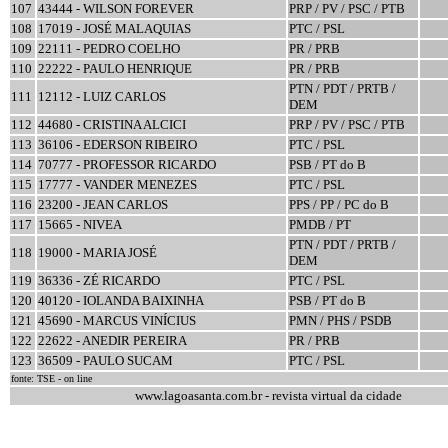
107
43444 - WILSON FOREVER
PRP / PV / PSC / PTB
108
17019 - JOSÉ MALAQUIAS
PTC / PSL
109
22111 - PEDRO COELHO
PR / PRB
110
22222 - PAULO HENRIQUE
PR / PRB
PTN / PDT / PRTB /
111
12112 - LUIZ CARLOS
DEM
112
44680 - CRISTINA ALCICI
PRP / PV / PSC / PTB
113
36106 - EDERSON RIBEIRO
PTC / PSL
114
70777 - PROFESSOR RICARDO
PSB / PT do B
115
17777 - VANDER MENEZES
PTC / PSL
116
23200 - JEAN CARLOS
PPS / PP / PC do B
117
15665 - NIVEA
PMDB / PT
PTN / PDT / PRTB /
118
19000 - MARIA JOSÉ
DEM
119
36336 - ZÉ RICARDO
PTC / PSL
120
40120 - IOLANDA BAIXINHA
PSB / PT do B
121
45690 - MARCUS VINÍCIUS
PMN / PHS / PSDB
122
22622 - ANEDIR PEREIRA
PR / PRB
123
36509 - PAULO SUCAM
PTC / PSL
fonte: TSE - on line
www.lagoasanta.com.br - revista virtual da cidade