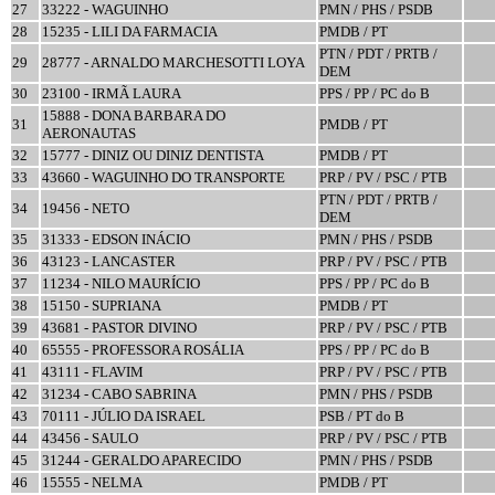
27
33222 - WAGUINHO
PMN / PHS / PSDB
28
15235 - LILI DA FARMACIA
PMDB / PT
PTN / PDT / PRTB /
29
28777 - ARNALDO MARCHESOTTI LOYA
DEM
30
23100 - IRMÃ LAURA
PPS / PP / PC do B
15888 - DONA BARBARA DO
31
PMDB / PT
AERONAUTAS
32
15777 - DINIZ OU DINIZ DENTISTA
PMDB / PT
33
43660 - WAGUINHO DO TRANSPORTE
PRP / PV / PSC / PTB
PTN / PDT / PRTB /
34
19456 - NETO
DEM
35
31333 - EDSON INÁCIO
PMN / PHS / PSDB
36
43123 - LANCASTER
PRP / PV / PSC / PTB
37
11234 - NILO MAURÍCIO
PPS / PP / PC do B
38
15150 - SUPRIANA
PMDB / PT
39
43681 - PASTOR DIVINO
PRP / PV / PSC / PTB
40
65555 - PROFESSORA ROSÁLIA
PPS / PP / PC do B
41
43111 - FLAVIM
PRP / PV / PSC / PTB
42
31234 - CABO SABRINA
PMN / PHS / PSDB
43
70111 - JÚLIO DA ISRAEL
PSB / PT do B
44
43456 - SAULO
PRP / PV / PSC / PTB
45
31244 - GERALDO APARECIDO
PMN / PHS / PSDB
46
15555 - NELMA
PMDB / PT