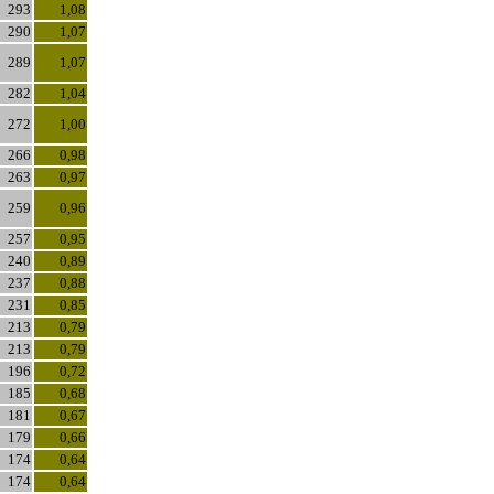
293
1,08
290
1,07
289
1,07
282
1,04
272
1,00
266
0,98
263
0,97
259
0,96
257
0,95
240
0,89
237
0,88
231
0,85
213
0,79
213
0,79
196
0,72
185
0,68
181
0,67
179
0,66
174
0,64
174
0,64