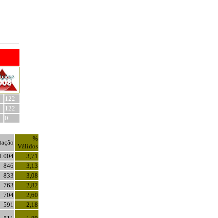
122
122
0
%
tação
Válidos
1.004
3,71
846
3,13
833
3,08
763
2,82
704
2,60
591
2,18