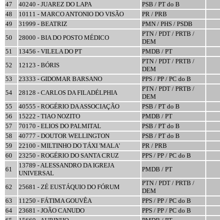
47
40240 - JUAREZ DO LAPA
PSB / PT do B
48
10111 - MARCO ANTONIO DO VISÃO
PR / PRB
49
31999 - BEATRIZ
PMN / PHS / PSDB
PTN / PDT / PRTB /
50
28000 - BIA DO POSTO MÉDICO
DEM
51
13456 - VILELA DO PT
PMDB / PT
PTN / PDT / PRTB /
52
12123 - BÓRIS
DEM
53
23333 - GIDOMAR BARSANO
PPS / PP / PC do B
PTN / PDT / PRTB /
54
28128 - CARLOS DA FILADÉLPHIA
DEM
55
40555 - ROGÉRIO DA ASSOCIAÇÃO
PSB / PT do B
56
15222 - TIAO NOZITO
PMDB / PT
57
70170 - ELIOS DO PALMITAL
PSB / PT do B
58
40777 - DOUTOR WELLINGTON
PSB / PT do B
59
22100 - MILTINHO DO TÁXI 'MALA'
PR / PRB
60
23250 - ROGÉRIO DO SANTA CRUZ
PPS / PP / PC do B
13789 - ALESSANDRO DA IGREJA
61
PMDB / PT
UNIVERSAL
PTN / PDT / PRTB /
62
25681 - ZÉ EUSTÁQUIO DO FÓRUM
DEM
63
11250 - FÁTIMA GOUVÊA
PPS / PP / PC do B
64
23681 - JOÃO CANUDO
PPS / PP / PC do B