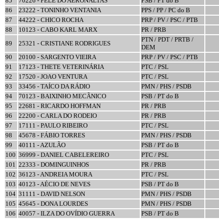
85
70226 - PELÉ DO AERONALTAS
PSB / PT do B
86
23222 - TONINHO VENTANIA
PPS / PP / PC do B
87
44222 - CHICO ROCHA
PRP / PV / PSC / PTB
88
10123 - CABO KARL MARX
PR / PRB
PTN / PDT / PRTB /
89
25321 - CRISTIANE RODRIGUES
DEM
90
20100 - SARGENTO VIEIRA
PRP / PV / PSC / PTB
91
17123 - THETE VETERINÁRIA
PTC / PSL
92
17520 - JOAO VENTURA
PTC / PSL
93
33456 - TAÍCO DA RÁDIO
PMN / PHS / PSDB
94
70123 - BAIXINHO MECÃNICO
PSB / PT do B
95
22681 - RICARDO HOFFMAN
PR / PRB
96
22200 - CARLA DO RODEIO
PR / PRB
97
17111 - PAULO RIBEIRO
PTC / PSL
98
45678 - FÁBIO TORRES
PMN / PHS / PSDB
99
40111 - AZULÃO
PSB / PT do B
100
36999 - DANIEL CABELEREIRO
PTC / PSL
101
22333 - DOMINGUINHOS
PR / PRB
102
36123 - ANDREIA MOURA
PTC / PSL
103
40123 - AÉCIO DE NEVES
PSB / PT do B
104
31111 - DAVID NELSON
PMN / PHS / PSDB
105
45645 - DONA LOURDES
PMN / PHS / PSDB
106
40057 - ILZA DO OVÍDIO GUERRA
PSB / PT do B