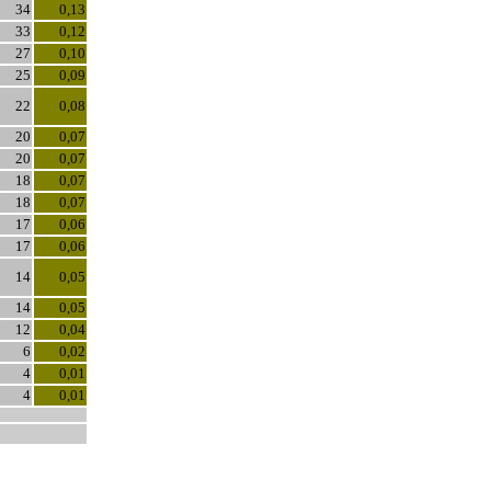
34
0,13
33
0,12
27
0,10
25
0,09
22
0,08
20
0,07
20
0,07
18
0,07
18
0,07
17
0,06
17
0,06
14
0,05
14
0,05
12
0,04
6
0,02
4
0,01
4
0,01