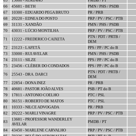
65
15660 - AURINHO
PMDB / PT
66
45681 - BETH
PMN / PHS / PSDB
67
10300 - EDUARDO PEGA BRUTO
PR / PRB
68
20220 - EDNEA DO POSTO
PRP / PV / PSC / PTB
69
31131 - XANDÃO
PMN / PHS / PSDB
70
43031 - LÚCIO MONTILHA
PRP / PV / PSC / PTB
PTN / PDT / PRTB /
71
12222 - FREDERICO CAIXETA
DEM
72
23123 - LAFETÁ
PPS / PP / PC do B
73
33000 - RUI AVELAR
PMN / PHS / PSDB
74
23111 - SILZE
PPS / PP / PC do B
75
23456 - CLÉBER DO CONDADOS
PPS / PP / PC do B
PTN / PDT / PRTB /
76
25543 - DRA. DARCI
DEM
77
22854 - DONA INEZ
PR / PRB
78
40681 - PASTOR JOÃO ALVES
PSB / PT do B
79
17811 - ANTONIO COELHO
PTC / PSL
80
36151 - ROBERTO DE MATOS
PTC / PSL
81
10333 - NILCE ADVOGADA
PR / PRB
82
20222 - MARLI VINAGRE
PRP / PV / PSC / PTB
13681 - PROFESSOR WANDERLEY
83
PMDB / PT
AVELAR
84
43450 - MARLENE CARVALHO
PRP / PV / PSC / PTB