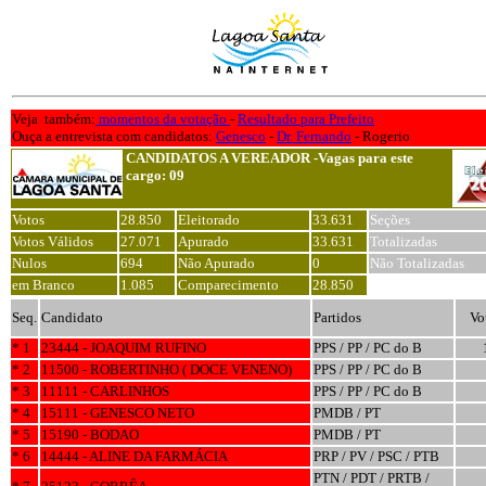
Veja também:
momentos da votação
-
Resultado para Prefeito
Ouça a entrevista com candidatos:
Genesco
-
Dr. Fernando
- Rogerio
CANDIDATOS A VEREADOR -Vagas para este
cargo: 09
Votos
28.850
Eleitorado
33.631
Seções
Votos Válidos
27.071
Apurado
33.631
Totalizadas
Nulos
694
Não Apurado
0
Não Totalizadas
em Branco
1.085
Comparecimento
28.850
Seq.
Candidato
Partidos
Vo
* 1
23444 - JOAQUIM RUFINO
PPS / PP / PC do B
* 2
11500 - ROBERTINHO ( DOCE VENENO)
PPS / PP / PC do B
* 3
11111 - CARLINHOS
PPS / PP / PC do B
* 4
15111 - GENESCO NETO
PMDB / PT
* 5
15190 - BODAO
PMDB / PT
* 6
14444 - ALINE DA FARMÁCIA
PRP / PV / PSC / PTB
PTN / PDT / PRTB /