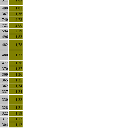
511
1,89
490
1,81
367
1,36
740
2,73
721
2,66
594
2,19
496
1,83
482
1,78
480
1,77
477
1,76
370
1,37
369
1,36
365
1,35
362
1,34
337
1,24
330
1,22
328
1,21
322
1,19
317
1,17
304
1,12