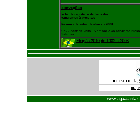
conveções
ficha de registro e de bens dos
candidatos à prefeitos
Resumo de votos da eleição 2008
Gov. Anastasia visita LS em apoio ao candidato Breno
Salomão
Eleição 2010
de 1982 a 2008
por e-mail: l
ou p
www.lagoasanta.com