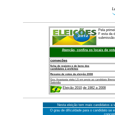
Pela primei
F esta da 
submissão
Atenção, confira os locais de vot
conveções
ficha de registro e de bens dos
candidatos à prefeitos
Resumo de votos da eleição 2008
Gov. Anastasia visita LS em apoio ao candidato Breno
Salomão
Eleição 2010
de 1982 a 2008
Nesta eleição tem mais candidatos a v
O grau de dificuldade para o candidato se
concorr