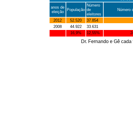
Número
anos de
População
de
Número d
eleição
eleitores
2012
52.520
37.854
2008
44.922
33.631
16,9%
12,55%
2
Dr. Fernando e Gê cada 