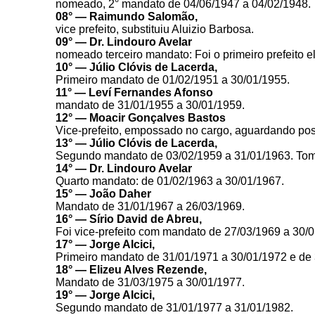
nomeado, 2° mandato de 04/06/1947 a 04/02/1948.
08° — Raimundo Salomão,
vice prefeito, substituiu Aluizio Barbosa.
09° — Dr. Lindouro Avelar
nomeado terceiro mandato: Foi o primeiro prefeito 
10° — Júlio Clóvis de Lacerda,
Primeiro mandato de 01/02/1951 a 30/01/1955.
11° — Leví Fernandes Afonso
mandato de 31/01/1955 a 30/01/1959.
12° — Moacir Gonçalves Bastos
Vice-prefeito, empossado no cargo, aguardando poss
13° —
Júlio Clóvis de Lacerda,
Segundo mandato de 03/02/1959 a 31/01/1963. To
14° —
Dr. Lindouro Avelar
Quarto mandato: de 01/02/1963 a 30/01/1967.
15° — João Daher
Mandato de 31/01/1967 a 26/03/1969.
16° — Sírio David de Abreu,
Foi vice-prefeito com mandato de 27/03/1969 a 30/0
17° —
Jorge Alcici,
Primeiro mandato de 31/01/1971 a 30/01/1972 e de 
18° —
Elizeu Alves Rezende,
Mandato de 31/03/1975 a 30/01/1977.
19° —
Jorge Alcici,
Segundo mandato de 31/01/1977 a 31/01/1982.