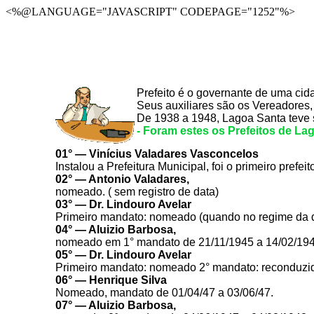
<%@LANGUAGE="JAVASCRIPT" CODEPAGE="1252"%>
Prefeito é o governante de uma cid
Seus auxiliares são os Vereadores,
De 1938 a 1948, Lagoa Santa teve 
- Foram estes os Prefeitos de La
01° — Vinícius Valadares Vasconcelos
Instalou a Prefeitura Municipal, foi o primeiro pre
02° — Antonio Valadares,
nomeado. ( sem registro de data)
03° — Dr. Lindouro Avelar
Primeiro mandato: nomeado (quando no regime da d
04° — Aluizio Barbosa,
nomeado em 1° mandato de 21/11/1945 a 14/02/194
05° — Dr. Lindouro Avelar
Primeiro mandato: nomeado 2° mandato: reconduzid
06° — Henrique Silva
Nomeado, mandato de 01/04/47 a 03/06/47.
07° — Aluizio Barbosa,