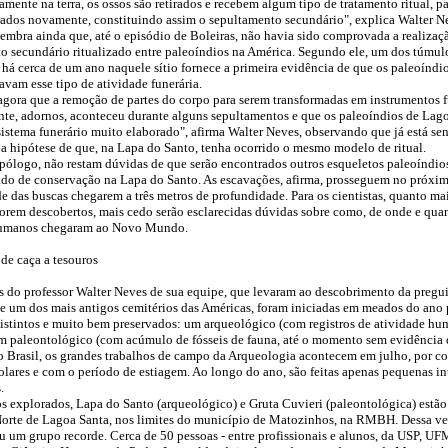
amente na terra, os ossos são retirados e recebem algum tipo de tratamento ritual, p
rados novamente, constituindo assim o sepultamento secundário", explica Walter N
 lembra ainda que, até o episódio de Boleiras, não havia sido comprovada a realizaç
o secundário ritualizado entre paleoíndios na América. Segundo ele, um dos túmul
 há cerca de um ano naquele sítio fornece a primeira evidência de que os paleoínd
avam esse tipo de atividade funerária.
 agora que a remoção de partes do corpo para serem transformadas em instrumentos f
te, adornos, aconteceu durante alguns sepultamentos e que os paleoíndios de Lag
istema funerário muito elaborado", afirma Walter Neves, observando que já está se
 a hipótese de que, na Lapa do Santo, tenha ocorrido o mesmo modelo de ritual.
opólogo, não restam dúvidas de que serão encontrados outros esqueletos paleoíndio
tado de conservação na Lapa do Santo. As escavações, afirma, prosseguem no próxi
e das buscas chegarem a três metros de profundidade. Para os cientistas, quanto ma
forem descobertos, mais cedo serão esclarecidas dúvidas sobre como, de onde e qua
humanos chegaram ao Novo Mundo.
 de caça a tesouros
s do professor Walter Neves de sua equipe, que levaram ao descobrimento da pregu
de um dos mais antigos cemitérios das Américas, foram iniciadas em meados do ano
 distintos e muito bem preservados: um arqueológico (com registros de atividade h
um paleontológico (com acúmulo de fósseis de fauna, até o momento sem evidência 
 Brasil, os grandes trabalhos de campo da Arqueologia acontecem em julho, por co
scolares e com o período de estiagem. Ao longo do ano, são feitas apenas pequenas i
.
ios explorados, Lapa do Santo (arqueológico) e Gruta Cuvieri (paleontológica) estão
orte de Lagoa Santa, nos limites do município de Matozinhos, na RMBH. Dessa ve
u um grupo recorde. Cerca de 50 pessoas - entre profissionais e alunos, da USP, U