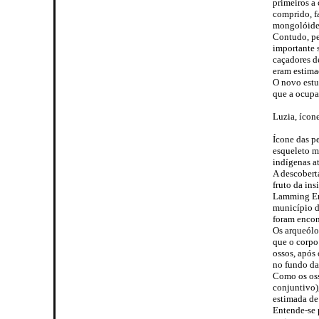
primeiros a
comprido, fa
mongolóides
Contudo, pe
importante 
caçadores d
eram estima
O novo estu
que a ocupa
Luzia, ícon
Ícone das p
esqueleto m
indígenas a
A descoberta
fruto da in
Lamming Emp
município d
foram encon
Os arqueólo
que o corpo
ossos, após
no fundo da
Como os oss
conjuntivo),
estimada de
Entende-se p