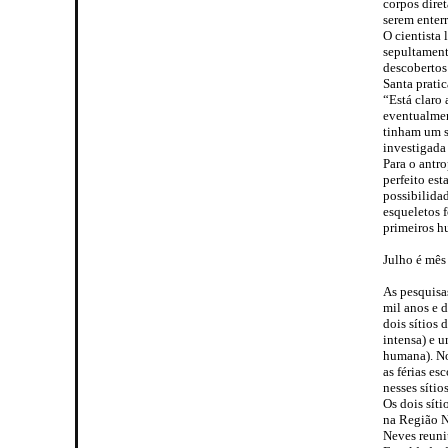
corpos diret
serem enter
O cientista
sepultament
descobertos
Santa pratic
“Está claro
eventualmen
tinham um s
investigada
Para o antr
perfeito es
possibilidad
esqueletos 
primeiros 
Julho é mês
As pesquisa
mil anos e 
dois sítios
intensa) e 
humana). No
as férias e
nesses sítios
Os dois sít
na Região N
Neves reuni