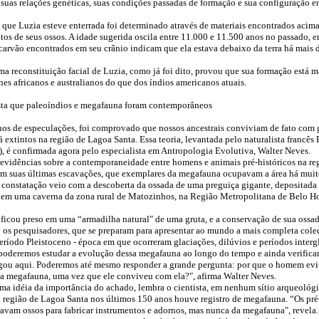
suas relações genéticas, suas condições passadas de formação e sua configuração 
que Luzia esteve enterrada foi determinado através de materiais encontrados acima
tos de seus ossos. A idade sugerida oscila entre 11.000 e 11.500 anos no passado, 
carvão encontrados em seu crânio indicam que ela estava debaixo da terra há mais 
a reconstituição facial de Luzia, como já foi dito, provou que sua formação está 
es africanos e australianos do que dos índios americanos atuais.
ta que paleoíndios e megafauna foram contemporâneos
os de especulações, foi comprovado que nossos ancestrais conviviam de fato com 
 extintos na região de Lagoa Santa. Essa teoria, levantada pelo naturalista francês
, é confirmada agora pelo especialista em Antropologia Evolutiva, Walter Neves.
 evidências sobre a contemporaneidade entre homens e animais pré-históricos na reg
em suas últimas escavações, que exemplares da megafauna ocupavam a área há muit
 constatação veio com a descoberta da ossada de uma preguiça gigante, depositada 
 em uma caverna da zona rural de Matozinhos, na Região Metropolitana de Belo H
ficou preso em uma “armadilha natural" de uma gruta, e a conservação de sua ossa
 os pesquisadores, que se preparam para apresentar ao mundo a mais completa cole
eríodo Pleistoceno - época em que ocorreram glaciações, dilúvios e períodos intergl
poderemos estudar a evolução dessa megafauna ao longo do tempo e ainda verifica
u aqui. Poderemos até mesmo responder a grande pergunta: por que o homem evi
ssa megafauna, uma vez que ele conviveu com ela?", afirma Walter Neves.
 uma idéia da importância do achado, lembra o cientista, em nenhum sítio arqueológ
 região de Lagoa Santa nos últimos 150 anos houve registro de megafauna. “Os pré
savam ossos para fabricar instrumentos e adornos, mas nunca da megafauna", revela.