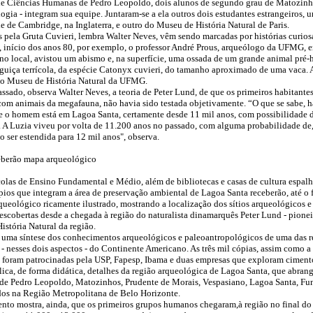
e Ciências Humanas de Pedro Leopoldo, dois alunos de segundo grau de Matozinho
ogia - integram sua equipe. Juntaram-se a ela outros dois estudantes estrangeiros, 
e de Cambridge, na Inglaterra, e outro do Museu de História Natural de Paris.
s pela Gruta Cuvieri, lembra Walter Neves, vêm sendo marcadas por histórias curiosa
, início dos anos 80, por exemplo, o professor André Prous, arqueólogo da UFMG, 
no local, avistou um abismo e, na superfície, uma ossada de um grande animal pré-h
guiça terrícola, da espécie Catonyx cuvieri, do tamanho aproximado de uma vaca. A
 o Museu de História Natural da UFMG.
ssado, observa Walter Neves, a teoria de Peter Lund, de que os primeiros habitantes
om animais da megafauna, não havia sido testada objetivamente. “O que se sabe, 
e o homem está em Lagoa Santa, certamente desde 11 mil anos, com possibilidade d
. A Luzia viveu por volta de 11.200 anos no passado, com alguma probabilidade de,
o ser estendida para 12 mil anos", observa.
eberão mapa arqueológico
colas de Ensino Fundamental e Médio, além de bibliotecas e casas de cultura espal
pios que integram a área de preservação ambiental de Lagoa Santa receberão, até o f
ueológico ricamente ilustrado, mostrando a localização dos sítios arqueológicos e
descobertas desde a chegada à região do naturalista dinamarquês Peter Lund - pione
istória Natural da região.
 uma síntese dos conhecimentos arqueológicos e paleoantropológicos de uma das r
 - nesses dois aspectos - do Continente Americano. As três mil cópias, assim como 
, foram patrocinadas pela USP, Fapesp, Ibama e duas empresas que exploram cimento
ica, de forma didática, detalhes da região arqueológica de Lagoa Santa, que abrang
de Pedro Leopoldo, Matozinhos, Prudente de Morais, Vespasiano, Lagoa Santa, Fun
dos na Região Metropolitana de Belo Horizonte.
nto mostra, ainda, que os primeiros grupos humanos chegaram,à região no final do