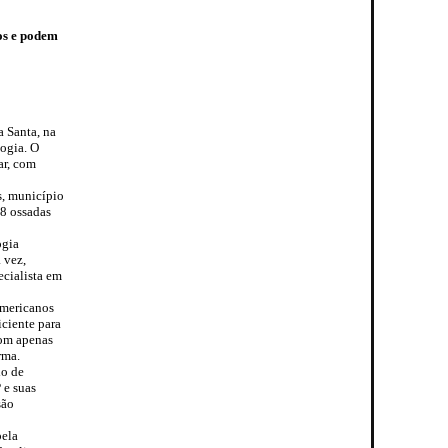
os e podem
a Santa, na
ogia. O
ar, com
s, município
18 ossadas
ogia
 vez,
cialista em
-americanos
ciente para
com apenas
rma.
io de
 e suas
são
pela