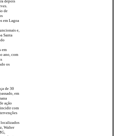
ara depois
eves.
ão de
os
ios em Lagoa
uncionais e,
oa Santa
ndo
s em
mo ano, com
is
ndo os
iça de 30
 passado, em
umana
de ação
incidir com
ntervenções
 localizados
z, Walter
FMG,