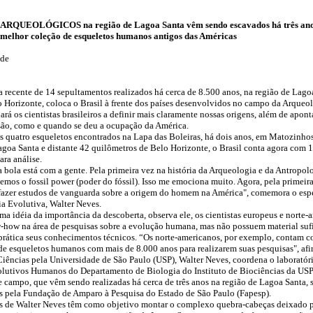
ARQUEOLÓGICOS na região de Lagoa Santa vêm sendo escavados há três an
 melhor coleção de esqueletos humanos antigos das Américas
nde
a recente de 14 sepultamentos realizados há cerca de 8.500 anos, na região de Lago
 Horizonte, coloca o Brasil à frente dos países desenvolvidos no campo da Arqueol
rá os cientistas brasileiros a definir mais claramente nossas origens, além de apont
são, como e quando se deu a ocupação da América.
 quatro esqueletos encontrados na Lapa das Boleiras, há dois anos, em Matozinho
agoa Santa e distante 42 quilômetros de Belo Horizonte, o Brasil conta agora com 
ara análise.
a bola está com a gente. Pela primeira vez na história da Arqueologia e da Antropol
 temos o fossil power (poder do fóssil). Isso me emociona muito. Agora, pela primeira
azer estudos de vanguarda sobre a origem do homem na América", comemora o espe
a Evolutiva, Walter Neves.
uma idéia da importância da descoberta, observa ele, os cientistas europeus e norte
how na área de pesquisas sobre a evolução humana, mas não possuem material sufi
prática seus conhecimentos técnicos. “Os norte-americanos, por exemplo, contam 
de esqueletos humanos com mais de 8.000 anos para realizarem suas pesquisas", afi
iências pela Universidade de São Paulo (USP), Walter Neves, coordena o laboratór
lutivos Humanos do Departamento de Biologia do Instituto de Biociências da USP
e campo, que vêm sendo realizadas há cerca de três anos na região de Lagoa Santa, 
s pela Fundação de Amparo à Pesquisa do Estado de São Paulo (Fapesp).
s de Walter Neves têm como objetivo montar o complexo quebra-cabeças deixado 