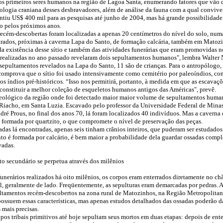
s primeiros seres humanos na região de Lagoa Santa, enumerando fatores que vão 
fologia craniana desses desbravadores, além de análise da fauna com a qual convive
ntiu US$ 400 mil para as pesquisas até junho de 2004, mas há grande possibilidade
do pelos próximos anos.
recém-descobertas foram localizadas a apenas 20 centímetros do nível do solo, num
rados, próximas à caverna Lapa do Santo, de formação calcária, também em Matoz
a existência desse sítio e também das atividades funerárias que eram promovidas no
realizadas no ano passado revelaram dois sepultamentos humanos", lembra Walter 
 sepultamentos revelados na Lapa do Santo, 11 são de crianças. Para o antropólogo,
comprova que o sítio foi usado intensivamente como cemitério por paleoíndios, co
s índios pré-históricos. “Isso nos permitirá, portanto, à medida em que as escavaç
constituir a melhor coleção de esqueletos humanos antigos das Américas", prevê.
ueológico da região onde foi detectado maior maior volume de sepultamentos huma
Riacho, em Santa Luzia. Escavado pelo professor da Universidade Federal de Minas
ré Prous, no final dos anos 70, lá foram localizados 40 indivíduos. Mas a caverna
 formada por quartzito, o que compromete o nível de preservação das peças.
sadas lá encontradas, apenas seis tinham crânios inteiros, que puderam ser estudado
to é formada por calcário, é bem maior a probabilidade dela guardar ossadas compl
vadas.
o secundário se perpetua através dos milênios
funerários realizados há oito milênios, os corpos eram enterrados diretamente no ch
al, geralmente de lado. Freqüentemente, as sepulturas eram demarcadas por pedras. 
ltamentos recém-descobertos na zona rural de Matozinhos, na Região Metropolitan
possuem essas características, mas apenas estudos detalhados das ossadas poderão d
 mais precisas.
pos tribais primitivos até hoje sepultam seus mortos em duas etapas: depois de ente