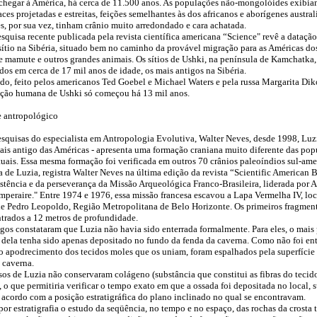
 chegar à América, há cerca de 11.500 anos. As populações não-mongolóides exibia
ces projetadas e estreitas, feições semelhantes às dos africanos e aborígenes austral
, por sua vez, tinham crânio muito arredondado e cara achatada.
squisa recente publicada pela revista científica americana “Science" revê a dataçã
sítio na Sibéria, situado bem no caminho da provável migração para as Américas do
e mamute e outros grandes animais. Os sítios de Ushki, na península de Kamchatka,
dos em cerca de 17 mil anos de idade, os mais antigos na Sibéria.
do, feito pelos americanos Ted Goebel e Michael Waters e pela russa Margarita Dik
ção humana de Ushki só começou há 13 mil anos.
e antropológico
esquisas do especialista em Antropologia Evolutiva, Walter Neves, desde 1998, Luzi
ais antigo das Américas - apresenta uma formação craniana muito diferente das pop
tuais. Essa mesma formação foi verificada em outros 70 crânios paleoíndios sul-ame
 de Luzia, registra Walter Neves na última edição da revista “Scientific American Br
sistência e da perseverança da Missão Arqueológica Franco-Brasileira, liderada por 
eraire." Entre 1974 e 1976, essa missão francesa escavou a Lapa Vermelha IV, loc
e Pedro Leopoldo, Região Metropolitana de Belo Horizonte. Os primeiros fragmen
trados a 12 metros de profundidade.
gos constataram que Luzia não havia sido enterrada formalmente. Para eles, o mais
 dela tenha sido apenas depositado no fundo da fenda da caverna. Como não foi ent
 o apodrecimento dos tecidos moles que os uniam, foram espalhados pela superfície
 caverna.
os de Luzia não conservaram colágeno (substância que constitui as fibras do tecid
 o que permitiria verificar o tempo exato em que a ossada foi depositada no local, s
 acordo com a posição estratigráfica do plano inclinado no qual se encontravam.
or estratigrafia o estudo da seqüência, no tempo e no espaço, das rochas da crosta te