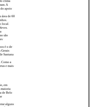
do clima
ram. A
 do apoio
a área de 60
inhos.
 local.
Neves.
 a
mo são
ões
nos é o de
 Gerais
 de Santana
s. Como a
etas e mais
ão, em
A maioria
a de Belo
ar
rrar alguns