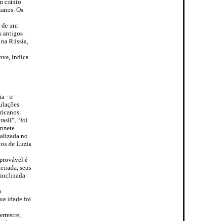
m crânio
ianos. Os
o de um
s antigos
 na Rússia,
ova, indica
a - o
ulações
ricanos.
asil", “foi
Annete
alizada no
tos de Luzia
 provável é
errada, seus
 inclinada
o
ua idade foi
rrestre,