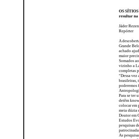
OS SÍTIOS 
resultar na
Jáder Reze
Repórter
A descobert
Grande Belo
achado ajuda
maior preci
Somados aos
vizinho a L
completas p
“Dessa vez 
brasileiras,
poderemos f
Antropologi
Para se ter 
detêm know-
colocar em 
meia dúzia 
Doutor em C
Estudos Evo
pesquisas d
patrocinada
As pesquisa