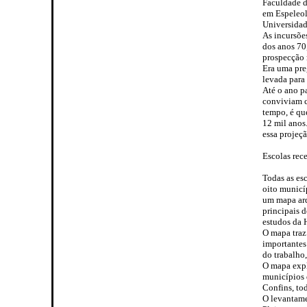
Faculdade d
em Espeleol
Universidad
As incursõe
dos anos 70
prospecção 
Era uma pre
levada para
Até o ano pa
conviviam c
tempo, é qu
12 mil anos
essa projeçã
Escolas rec
Todas as es
oito municí
um mapa arq
principais 
estudos da H
O mapa traz
importantes
do trabalho
O mapa expl
municípios 
Confins, to
O levantame