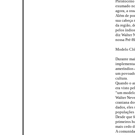
Pleistoceno
exumado no 
agora, a os
Além de pon
sua cabeça r
da região, d
pelos índios
diz Walter N
nossa Pré-Hi
Modelo Cló
Durante mai
implementad
ameríndios 
um povoado 
cultura.
Quando o an
era visto p
“um modelo 
Walter Neve
craniana do
dados, eles
populações 
Desde que f
primeiros 
mais cedo do
A comunidad