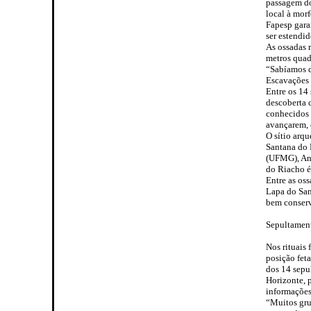
passagem do
local à mor
Fapesp gara
ser estendi
As ossadas 
metros quad
“Sabíamos d
Escavações 
Entre os 14
descoberta 
conhecidos o
avançarem, 
O sítio arq
Santana do 
(UFMG), And
do Riacho é
Entre as os
Lapa do San
bem conser
Sepultament
Nos rituais 
posição fet
dos 14 sepu
Horizonte, 
informações
“Muitos gru