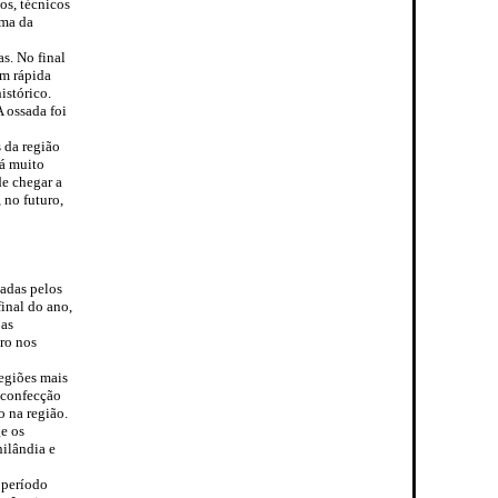
s, técnicos
uma da
s. No final
em rápida
istórico.
 ossada foi
 da região
há muito
e chegar a
 no futuro,
hadas pelos
inal do ano,
 as
iro nos
egiões mais
a confecção
 na região.
e os
ilândia e
 período