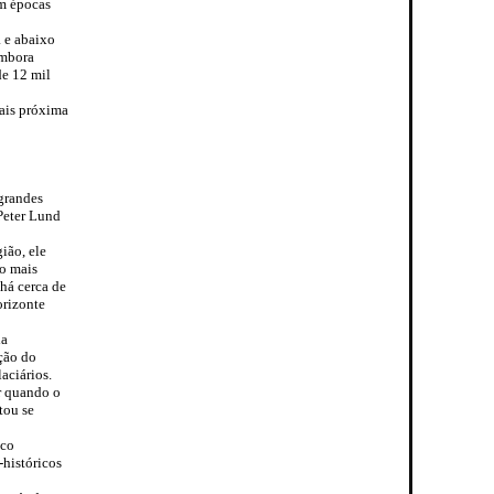
em épocas
 e abaixo
embora
de 12 mil
mais próxima
grandes
 Peter Lund
ião, ele
o mais
há cerca de
orizonte
da
ção do
aciários.
r quando o
tou se
ico
-históricos