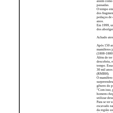
assim como 
passadas.
O tempo em 
dos fragmen
pedaços de 
anos.
Em 1999, um
dos aborígen
Achado ates
Após 150 an
mamíferos já
(1808-1880)
Além de ter
descobriu, 
tempo. Essa
30 mil anos
(RMBH).
O mamífero 
surpreendeu
gênero do p
“Com isso, 
homem chego
utilizar de
Para se ter
escavado na
da região u