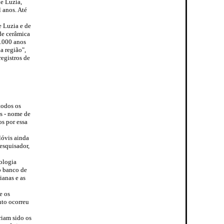
e Luzia,
 anos. Até
e Luzia e de
 de cerâmica
7.000 anos
a região",
registros de
todos os
s - nome de
s por essa
lóvis ainda
esquisador,
ologia
o banco de
ianas e as
e os
to ocorreu
riam sido os