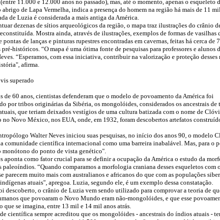
 (entre 11.000 e 12.000 anos no passado), mas, até o momento, apenas o esqueleto d
abrigo de Lapa Vermelha, indica a presença do homem na região há mais de 11 mil
sada de Luzia é considerada a mais antiga da América.
tuar dezenas de sítios arqueológicos da região, o mapa traz ilustrações do crânio d
econstituída. Mostra ainda, através de ilustrações, exemplos de formas de vasilhas
e pontas de lanças e pinturas rupestres encontradas em cavernas, feitas há cerca de 
 pré-históricos. “O mapa é uma ótima fonte de pesquisas para professores e alunos d
eves. “Esperamos, com essa iniciativa, contribuir na valorização e proteção desses 
stória", afirma.
vis superado
s de 60 anos, cientistas defenderam que o modelo de povoamento da América foi
o por tribos originárias da Sibéria, os mongolóides, considerados os ancestrais de 
atuais, que teriam deixados vestígios de uma cultura batizada com o nome de Clóvi
no Novo México, nos EUA, onde, em 1932, foram descobertos artefatos construído
tropólogo Walter Neves iniciou suas pesquisas, no início dos anos 90, o modelo C
ela comunidade científica internacional como uma barreira inabalável. Mas, para o p
monótono do ponto de vista genético".
s aponta como fator crucial para se definir a ocupação da América o estudo da morf
s paleoíndios. “Quando comparamos a morfologia craniana desses esqueletos com 
 se parecem muito mais com australianos e africanos do que com as populações siber
indígenas atuais", apregoa. Luzia, segundo ele, é um exemplo dessa constatação.
oi descoberto, o crânio de Luzia vem sendo utilizado para comprovar a teoria de qu
humanos que povoaram o Novo Mundo eram não-mongolóides, e que esse povoamen
 que se imagina, entre 13 mil e 14 mil anos atrás.
e científica sempre acreditou que os mongolóides - ancestrais do índios atuais - te