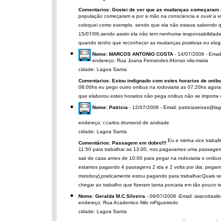
Comentarios: Gostei de ver que as mudanças começaram a
população começaram a por a mão na consciencia e ouvir a vo
coloquei como exemplo, sendo que ela não estava sabendo q
15/07/08,sendo assim ela não tem nenhuma responsabilidad
quando tenho que reconhecer as mudanças positivas eu elogi
Nome: MARCOS ANTONIO COSTA
- 14/07/2008 - Email
endereço: Rua Joana Fernandes Afonso vila-maria
cidade: Lagoa Santa
Comentarios: Estou indignado com estes horarios de onibu
08:00hs eu pego outro onibus na rodoviaria as 07:20hs agora
que elaborou estes horarios não pega onibus não se importa 
Nome: Patricia
- 12/07/2008 - Email: patriciaseixas@l
endereço: r:carlos drumond de andrade
cidade: Lagoa Santa
Eu e minha vice traba
Comentários: Passagem em dobro!!!
11:50 para trabalhar as 13:00, nos pagavamos uma passagem d
sair de casa antes de 10:00 para pegar na rodoviaria o onibu
estamos pagando 4 passagens 2 ida e 2 volta por dia, pegamo
motoboy),praticamente estou pagando para trabalhar.Quais se
chegar ao trabalho que fizeram tanta porcaria em tão pouco 
Nome: Geralda M.C.Silveira
- 09/07/2008 -Email: iaiacottasil
endereço: Rua Academico Nilo mFigueiredo
cidade: Lagoa Santa