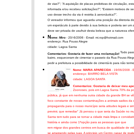
de vias?”; “A aquisição de placas proibitivas de circulação, es
informada e/ou recebeu solicitações?”; “Existem motivos de s
uso desse trecho da via é restrita à aeronáutica?”.
O vereador informou que aguarda uma posição da diretoria do
um espetáculo à parte devido à sua beleza e poderia ser um a
deve ser privada de usufruir desta beleza que a natureza ofer
N
ome: Miro
- 20/-6/2006 - Email: mi.rop@hotmail.com
endereço: Rua Pouso Alegre
cidade: Lagoa Santa
Todo pass
Comentarios: Gostaria de fazer uma reclamação!
bairro, esqueceram de cimentar o passeio da Rua Pouso Alegre
pedir a prefeitura a possibilidade de cimentá-lo para não termo
Nome: MARIA APARECIDA
- 19/06/2008 - 
endereço: BAIRRO BELA VISTA
cidade: LAGOA SANTA
Comentarios: Gostaria de deixar meu apelo
Zoonoses, pois em Lagoa Santa 70% da pop
pública, já que em nenhuma outra cidade da grande BH se vê
foco constante de novas contaminações a animais sadios da ci
propaganda para o nosso município seria atitudes legais e sim
previnir, que remediar" Já pensou o que seria da Saúde no m
Santa tem tudo para se tornar a cidade mais limpa e convidat
história e ainda como 1ªopção para as pessoas que que
rem migrar dos grandes centros em busca de qualidade de vi
se arrastando pelas ruas. A principio um Centro capaz de rea