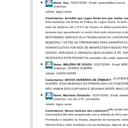
Nome: Xau
- 03/07/2008 - Email: xavierwr@bol.com.br
endereço:
cidade: lagoa santa
Comentarios: Acredito que Lagoa Santa tem que mudar, ma
Esta mudança nas linhas de ônibus de Lagoa Santa, foi bom p
para me deslocar até o P.S.F da Várzea na última quarta-feir
pessoas que aguardavam no ponto final onde descemos
MOSTRANDO SERVIÇO OU A TRANSLAGOA OU LAGOAVIV
MUNICIPAL? ESTÃO SE PREPARANDO PARA GARANTIR A
FORAM ELEITOS POR NÓS SE MANIFESTEM A NOSSO FA
IDOSOS, GRÁVIDAS E CRIANÇAS,DESLOCANDO À PÉ, P
RESPOSTA A ESTA PÁGINA?Os motorista não estão sabendo n
Nome: WALERIA DE SOUZA
- 02/07/2008 - Email: 
endereço: OVIDEO GUERRA
cidade: LAGOA SANTA
, ALGUÉM 
Comentarios: NOVOS HORÁRIOS DE ÔNIBUS!!!
GUERRA, ESSA MUDANÇA SÓ ATRAPALHOU! OS FUNCIONÁ
NÃO SABEM EXPLICAR NADA E DEIXAM A GENTE MAIS CON
Nome: Maristela Dolabella
- 01/07/2008 - Email: maris
endereço: rua dez 176 - promissão
cidade: lagoa santa
Não gostei da
Comentarios: Novos horários dos coletivos!!!
interessados.Me sinto prejudicada com a retirada da linha qu
Promissão e trabalho na Várzea, dependo do transporte colet
minutos.Estou muito revoltada com as mudanças, diga-se de 