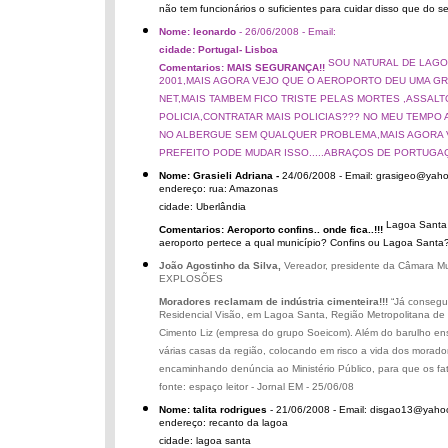
não tem funcionários o suficientes para cuidar disso que do s
Nome: leonardo
- 26/06/2008 - Email:
cidade: Portugal- Lisboa
SOU NATURAL DE LAGOA
Comentarios: MAIS SEGURANÇA!!
2001,MAIS AGORA VEJO QUE O AEROPORTO DEU UMA GR
NET,MAIS TAMBEM FICO TRISTE PELAS MORTES ,ASSALT
POLICIA,CONTRATAR MAIS POLICIAS??? NO MEU TEMPO A
NO ALBERGUE SEM QUALQUER PROBLEMA,MAIS AGORA V
PREFEITO PODE MUDAR ISSO.....ABRAÇOS DE PORTUGA
Nome: Grasieli Adriana -
24/06/2008 - Email: grasigeo@yah
endereço: rua: Amazonas
cidade: Uberlândia
Lagoa Santa é
Comentarios: Aeroporto confins.. onde fica..!!!
aeroporto pertece a qual município? Confins ou Lagoa Santa?
João Agostinho da Silva,
Vereador, presidente da Câmara M
EXPLOSÕES
Moradores reclamam de indústria cimenteira!!!
“Já consegu
Residencial Visão, em Lagoa Santa, Região Metropolitana de
Cimento Liz (empresa do grupo Soeicom). Além do barulho en
várias casas da região, colocando em risco a vida dos morad
encaminhando denúncia ao Ministério Público, para que os fa
fonte: espaço leitor - Jornal EM - 25/06/08
Nome: talita rodrigues
- 21/06/2008 - Email: disgao13@yaho
endereço: recanto da lagoa
cidade: lagoa santa