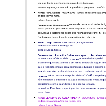
vez que tendo as informações mais bem dispostas.
No mais agradeço a atenção e parabéns, porque o conteúdo 
Nome: Anna Santos
- 03/09/2008 - Email: annasantos@uaivi
endereço: vila maria
cidade: lagoa santa
gostaria de deixar aqui minha in
Comentarios:Mau cheiro!!!
nossa prefeitura juntamente com a vigilancia sanitaria devia
população e justamente agora que foi inaugurado um PSF bem
Gostaria que fosse tomada as providencias cabiveis.
Nome: Diogo
- 03/10/2008 - Email: jrdio@oi.com.br
endereço: Alameda Noruega 49
cidade: Lagoa Santa
Comentarios: cidade fica 3 dias sem agua......Percebendo a 
procurei o escritório local da
e formalizei um pedido d
COPASA
local certo que seria atendido em minha solicitação.Algum t
que o reabastecimento seria normalizado durante a próxima no
anúncio nas vias públicas informava que o reabastecimento v
só se presta à trampolim eleitoral? Cadê o respeit
COPASA
não melhoram a qualidade da água distribuida na nossa regiã
assustamos com a quandidade de espuma formada
na vasilha. Para lavar roupa é preciso botar camadas de pano
nosso favor.
Nome: LEANDRO DE ÁVILA PIMENTA
- 23/09/2008 - Email: 
endereço: Alameda Antônio Nobre, 245
cidade: Lagoa Santa