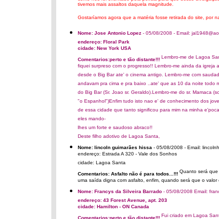
tivemos mais assaltos daquela magnitude.
Gostaríamos agora que a matéria fosse retirada do site, por n
Nome: Jose Antonio Lopez
- 05/08/2008 - Email: jal1948@ao
endereço: Floral Park
cidade: New York USA
Lembro-me de Lagoa Sant
Comentarios:perto e tão distante!!!
fiquei surpreso com o progresso!! Lembro-me ainda da igreja 
desde o Big Bar ate' o cinema antigo. Lembro-me com saudade
andavam pra cima e pra baixo ..ate' que as 10 da noite todo 
do Big Bar (Sr. Joao sr. Geraldo).Lembro-me do sr. Mamaca (s
"o Espanhol")Enfim tudo isto nao e' de conhecimento dos jove
de essa cidade que tanto significou para mim na minha e'poca
eles mando-
lhes um forte e saudoso abraco!!
Deste filho adotivo de Lagoa Santa,
Nome: lincoln guimarães hissa
- 05/08/2008 - Email: linco
endereço: Estrada A 320 - Vale dos Sonhos
cidade: Lagoa Santa
Quanto será que a
Comentarios: Asfalto não é para todos...!!!
uma saída digna com asfalto, enfim, quando será que o valor 
Nome: Francys da Silveira Barrado
- 05/08/2008 Email: fra
endereço: 43 Forest Avenue, apt. 203
cidade: Hamilton - ON Canada
Fui criado em Lagoa Santa
Comentarios:perto e tão distante!!!