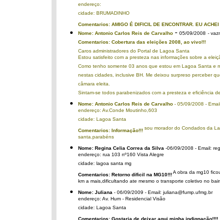
endereço:
cidade: BRUMADINHO
Comentarios: AMIGO É DIFICIL DE ENCONTRAR. EU ACHE
-
Nome: Antonio Carlos Reis de Carvalho
05/09/2008
- va
Comentarios: Cobertura das eleições 2008, ao vivo!!!
Caros administradores do Portal de Lagoa Santa
Estou satisfeito com a presteza nas informações sobre a eleiçã
Como tenho somente 03 anos que estou em Lagoa Santa e morei 
nestas cidades, inclusive BH. Me deixou surpreso perceber que
câmara eleita.
Sintam-se todos parabenizados com a presteza e eficiência 
Nome: Antonio Carlos Reis de Carvalho
- 05/09/2008 - Emai
endereço: Av.Conde Moutinho,603
cidade: Lagoa Santa
sou morador do Condados da Lago
Comentarios: Informação!!!
santa.parabéns
Nome: Regina Celia Correa da Silva
-06/09/2008 - Email: r
endereço: rua 103 nº160 Vista Alegre
cidade: lagoa santa mg
A obra da mg10 ficou
Comentarios: Retorno dificil na MG10!!!
km a mais,dificultando ate mesmo o transporte coletivo no bair
Nome: Juliana
- 06/09/2009 - Email: juliana@fump.ufmg.br
endereço: Av. Hum - Residencial Visão
cidade: Lagoa Santa
Comentarios: Gostaria de deixar aqui minha indignação!!!!