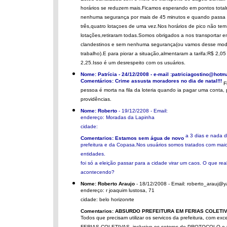
Estou banalizada com o meio de transporte de Lagoa Santa.
horários se reduzem mais.Ficamos esperando em pontos tota
nenhuma segurança por mais de 45 minutos e quando passa
três,quatro lotaçoes de uma vez.Nos horários de pico não tem
lotações,retiraram todas.Somos obrigados a nos transportar e
clandestinos e sem nenhuma segurança(ou vamos desse mod
trabalho).E para piorar a situação,almentaram a tarifa:R$ 2,0
2,25.Isso é um desrespeito com os usuários.
Nome: Patrícia - 24/12/2008 - e-mail :patriciagostino@hotm
Comentários: Crime assusta moradores no dia de natal!!!
F
pessoa é morta na fila da loteria quando ia pagar uma cont
providências.
Nome: Roberto
- 19/12/2208 - Email:
endereço: Moradas da Lapinha
cidade:
a 3 dias e nada d
Comentarios: Estamos sem água de novo
prefeitura e da Copasa.Nos usuários somos tratados com mai
entidades.
foi só a eleição passar para a cidade virar um caos. O que re
acontecendo?
Nome: Roberto Araujo
- 18/12/2008 - Email: roberto_arauj@
endereço: r joaquim lustosa, 71
cidade: belo horizonrte
Comentarios: ABSURDO PREFEITURA EM FERIAS COLETIV
Todos que precisam utilizar os servicos da prefeitura, com ex