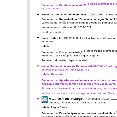
e pelas informações pr
Comentarios: Parabéns pelo site!!!!,
pesquisadores.
Nome:Charles Jefferson Florentino
- 19/09/2008 - charles_j
O
Comentarios: Rumo do filme "O homem de Lagoa Santa!!!
Lagoa Santa" e não encontrei nada.É porque eu participei das
me contactar no telefone (31) 3621-2621.
Desde jà agradeço
Nome: Gabriela
- 19/09/2008 - Email: gsfigueiredo@usiminas
endereço:
cidade:
oferece muitas informações
Comentarios: O site da cidade,!!!
misturado...difícil até para achar o que se quer!
Poderiam reformular o lay-out do site!
Nome: Raimundo Alves de Rezende -
09/09/2008 - Email: r
endereço: Estrada do Paraíso,326/401
cidade: Petrópolis
Comentarios: Agradeço o envio dos e-mmails com os destaqu
músicas, desta vez pude ver a nossa linda miss Lagoa Santa
Rio,ainda vou levá-lo aí para cantarmos na praça, ou na igr
também ao pessoal do site, e obrigado pelas notícias. Abraç
Nome: MARLON HENRIQUE
- 01/09/2008 - Email: mar
endereço: Rua Travessia - Moradas da Lapinha
cidade: Lagoa Santa
e
Comentarios: Estou indigando com os horários do ônibus