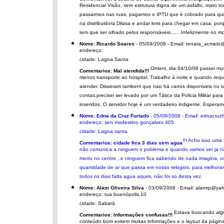
Residencial Visão, sem estrutura digna de um asfalto, mato
passarmos nas ruas, pagamos o IPTU que é cobrado para quê
na distribuidora Dilasa e andar kms para chegar em casa, po
tem que ser olhado pelos responsáveis...... Infelizmente n
Nome: Ricardo Soares
- 05/09/2008 - Email: renata_acmelo
endereço:
cidade: Lagoa Santa
Ontem, dia 04/10/08 passei mui
Comentarios: Mal atendida!!!
menos transporte ao hospital. Trabalho à noite e quando requ
atender. Disseram tambem que nao há carros disponiveis no tu
contas,precisei ser levado por um Tático da Policia Militar par
inseridos. O servidor hoje é um verdadeiro indigente. Espera
Nome: Edna da Cruz Furtado
- 05/09/2008 - Email: ednacruz
endereço: sen modestino gonçalves 405
cidade: Lagoa santa
!!! Acho isso uma
Comentarios: cidade fica 3 dias sem agua
não comunica a ninguem o poblema e quando vamos ver ja nã
morro no centro , e ninguem fica sabendo de nada imagina, o
quantidade de ar que passa em nosso relogios, para melhor
todos os dias falta agua aquim, não foi so desta vez.
Nome: Alam Oliveira Silva
- 03/09/2008 - Email: alamrp@ya
endereço: rua buenópolis,10
cidade: Sabará
Estava buscando algu
Comentarios: Informações confusas!!!
conteúdo bom exitem muitas informações e o layout da págin