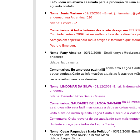
Estou com um abaixo assinado para a produção de uma cic
aguardo contato
Nome: Junia Mariano
- 09/12/2008 - Email: juniamariano@ya
endereço: rua Argentina, 520
cidade: Limeira SP
Comentarios: A todos leitores deste site desejo um FE
Com toda certeza 2009 vai ser melhor, cheio de realizações p
Abraços em especial para meus amigos e familiares que mor
Pedro e Emerson.
Nome: Fany Almeida
- 03/12/2008 - Email: fanyde@bol.com.
endereço:
cidade: lagoa santa
como amo Lagoa Santa,m
Comentarios: Eu amo esta pagina!!!!
pouco confusa.Cade as informações atuais as festas que virão
ver o reveillon vamos modernizar.
Nome: LINDOMAR DA SILVA
- 03/12/2008 -Email: lindomar-s
endereço:
cidade: Benedito Novo Santa Catarina
Há 18 meses 
Comentarios: SAUDADES DE LAGOA SANTA!!!!
as chuvas não esta facil, mas graças a deus as coisas estão s
visito o site de minha querida Lagoa Santa e sei que a violenc
Comentario: O site deveria de ser atualizado com mais freguen
Um forte abraço para todos de Lagoa Santa
.
Nome: Cesar Fagundes ( Nada Politico )
- 03/12/2008 -Emai
endereço: Av Pinto alvez 3715 Vila Maria
cidade: Lagoa Santa