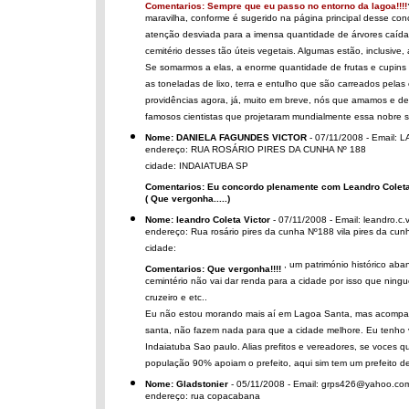
Comentarios: Sempre que eu passo no entorno da lagoa!!!!
maravilha, conforme é sugerido na página principal desse co
atenção desviada para a imensa quantidade de árvores caídas 
cemitério desses tão úteis vegetais. Algumas estão, inclusiv
Se somarmos a elas, a enorme quantidade de frutas e cupins 
as toneladas de lixo, terra e entulho que são carreados pel
providências agora, já, muito em breve, nós que amamos e de
famosos cientistas que projetaram mundialmente essa nobre 
Nome: DANIELA FAGUNDES VICTOR
- 07/11/2008 - Emai
endereço: RUA ROSÁRIO PIRES DA CUNHA Nº 188
cidade: INDAIATUBA SP
Comentarios: Eu concordo plenamente com Leandro Coleta
( Que vergonha.....)
Nome: leandro Coleta Victor
- 07/11/2008 - Email: leandro.c.
endereço: Rua rosário pires da cunha Nº188 vila pires da cu
cidade:
, um património histórico ab
Comentarios: Que vergonha!!!!
cemintério não vai dar renda para a cidade por isso que ningu
cruzeiro e etc..
Eu não estou morando mais aí em Lagoa Santa, mas acompanho
santa, não fazem nada para que a cidade melhore. Eu tenho
Indaiatuba Sao paulo. Alias prefitos e vereadores, se voces 
população 90% apoiam o prefeito, aqui sim tem um prefeito d
Nome: Gladstonier
- 05/11/2008 - Email: grps426@yahoo.com
endereço: rua copacabana