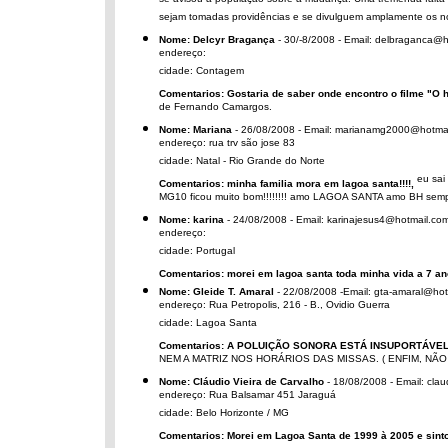
se avisou a população sobre a mudança. Uma tremenda falta de
sejam tomadas providências e se divulguem amplamente os no
Nome: Delcyr Bragança
- 30/-8/2008 - Email: delbraganca@
endereço:
cidade: Contagem
Comentarios: Gostaria de saber onde encontro o filme "O
de Fernando Camargos.
Nome: Mariana
- 26/08/2008 - Email: marianamg2000@hotma
endereço: rua trv são jose 83
cidade: Natal - Rio Grande do Norte
eu sai
Comentarios: minha familia mora em lagoa santa!!!!,
MG10 ficou muito bom!!!!!!!! amo LAGOA SANTA amo BH sempre 
Nome: karina
- 24/08/2008 - Email: karinajesus4@hotmail.co
endereço:
cidade: Portugal
Comentarios: morei em lagoa santa toda minha vida a 7 anos
Nome: Gleide T. Amaral
- 22/08/2008 -Email: gta-amaral@ho
endereço: Rua Petropolis, 216 - B., Ovidio Guerra
cidade: Lagoa Santa
Comentarios: A POLUIÇÃO SONORA ESTÁ INSUPORTÁVEL!
NEM A MATRIZ NOS HORÁRIOS DAS MISSAS. ( ENFIM, NÃO
Nome: Cláudio Vieira de Carvalho
- 18/08/2008 - Email: cla
endereço: Rua Balsamar 451 Jaraguá
cidade: Belo Horizonte / MG
Comentarios: Morei em Lagoa Santa de 1999 à 2005 e sint