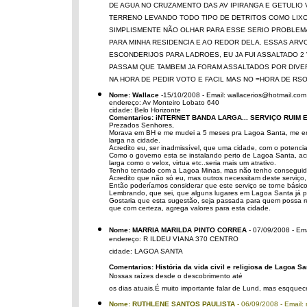
DE AGUA NO CRUZAMENTO DAS AV IPIRANGA E GETULIO V
TERRENO LEVANDO TODO TIPO DE DETRITOS COMO LIXO
SIMPLISMENTE NÃO OLHAR PARA ESSE SERIO PROBLEMA.
PARA MINHA RESIDENCIA E AO REDOR DELA. ESSAS AR
ESCONDERIJOS PARA LADROES, EU JA FUI ASSALTADO 2
PASSAM QUE TAMBEM JA FORAM ASSALTADOS POR DIVER
NA HORA DE PEDIR VOTO E FACIL MAS NO =HORA DE R
Nome: Wallace
-15/10/2008 - Email: wallacerios@hotmail.com
endereço: Av Monteiro Lobato 640
cidade: Belo Horizonte
Comentarios: iNTERNET BANDA LARGA... SERVIÇO RUIM E
Prezados Senhores,
Morava em BH e me mudei a 5 meses pra Lagoa Santa, me enco
larga na cidade.
Acredito eu, ser inadmissível, que uma cidade, com o potenc
Como o governo esta se instalando perto de Lagoa Santa, acr
larga como o velox, virtua etc..seria mais um atrativo.
Tenho tentado com a Lagoa Minas, mas não tenho conseguido 
Acredito que não só eu, mas outros necessitam deste serviço, 
Então poderíamos considerar que este serviço se torne básico,
Lembrando, que sei, que alguns lugares em Lagoa Santa já p
Gostaria que esta sugestão, seja passada para quem possa rei
que com certeza, agrega valores para esta cidade.
Nome: MARRIA MARILDA PINTO CORREA
- 07/09/2008 - E
endereço: R ILDEU VIANA 370 CENTRO
cidade: LAGOA SANTA
Comentarios: História da vida civil e religiosa de Lagoa Sa
Nossas raízes desde o descobrimento até
os dias atuais.É muito importante falar de Lund, mas esqque
Nome: RUTHLENE SANTOS PAULISTA
- 06/09/2008 - Email: