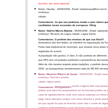
doentes, isto seria especial!
Nome: Claudia - 18/06/2008 - Email: muitasrosas@bol.com.br
endereço:
cidade:
Comentarios: Ja que nao podemos mudar o pais inteiro que
candidatos locais acusados de corrupcao. Obrig
Nome: Valério Márcio Batista
- 06/06/2008 - Email: valerio
endereço: Recanto da Lagoa cidade: Lagoa Santa
Comentarios: O prefeito deu mostras de que sua fúria!!!
destruidora não tem limites, ao interferir na organização da
Festa mais tradicional do município, que durante anos atraiu 
registrada do evento.
A população não gostou, é claro. E não poderia ser diferente
que 85% dos consultados preferiam a permanência das barrac
Além de não mostrar respeito pelas tradições, o prefeito desc
2005, as barraquinhas movimentaram mais de R$ 500 mil reais
Nome: Mauricio Ribeiro de Souza
- 06/06/2008 - Email: mau
endereço: francisco pereira
cidade: lagoa santa
recebi a alguns dias uma pessoa
Comentarios: PESQUISAS!!!
politica pois alem da peaquisadora ser funcionaria publica a
carta de agradecimento onde vem colocar palavras na minha 
pago meus impostos cumpro com meus deveres e ainda quere
sei que aquilo foi para se levantar como esta o nome de algu