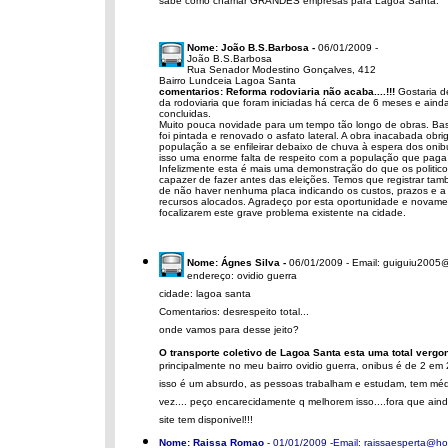
sabe como chamar GRANDES empresas para Lagoa Santa.
Nome: João B.S.Barbosa -
06/01/2009 -
João B.S.Barbosa
Rua Senador Modestino Gonçalves, 412
Bairro Lundceia Lagoa Santa
comentarios: Reforma rodoviaria não acaba....!!!
Gostaria d
da rodoviaria que foram iniciadas há cerca de 6 meses e aind
concluidas.
Muito pouca novidade para um tempo tão longo de obras. Ba
foi pintada e renovado o asfato lateral. A obra inacabada obri
população a se enfileirar debaixo de chuva à espera dos onib
isso uma enorme falta de respeito com a população que paga
Infelizmente esta é mais uma demonstração do que os politic
capazer de fazer antes das eleições. Temos que registrar tam
de não haver nenhuma placa indicando os custos, prazos e a
recursos alocados.
Agradeço por esta oportunidade e novamen
focalizarem este grave problema existente na cidade.
Nome: Ágnes Silva -
06/01/2009 - Email: guiguiu200
endereço: ovidio guerra
cidade: lagoa santa
Comentarios: desrespeito total...
onde vamos para desse jeito?
O transporte coletivo de Lagoa Santa esta uma total vergonh
principalmente no meu bairro ovidio guerra, onibus é de 2 em 
isso é um absurdo, as pessoas trabalham e estudam, tem méd
vez.... peço encarecidamente q melhorem isso....fora que ai
site tem disponivel!!!
Nome: Raissa Romao
- 01/01/2009 -Email: raissaesperta@ho