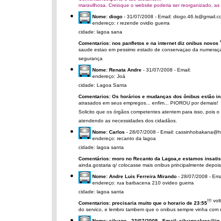
maravilhosa. Creioque o website poderia ser reorganizado, as v
Nome: diogo
- 31/07/2008 - Email: diogo.46.ls@gmail.
endereço: r rezende ovidio guerra
cidade: lagoa sana
Comentarios: nos panfletos e na internet diz onibus novos
saude estao em pessimo estado de conservaçao da numeraça
segurança
Nome: Renata Andre
- 31/07/2008 - Email:
endereço: Joá
cidade: Lagoa Santa
Comentarios: Os horários e mudanças dos ônibus estão in
atrasados em seus empregos... enfim... PIOROU por demais!
Solicito que os órgãos competentes atentem para isso, pois
atendendo as necessidades dos cidadãos.
Nome: Carlos
- 28/07/2008 - Email: cassinhobakana@h
endereço: recanto da lagoa
cidade: lagoa santa
Comentários: moro no Recanto da Lagoa,e estamos insatisf
ainda.gostaria q/ colocasse mais onibus principalmente de
Nome: Andre Luis Ferreira Mirando
- 28/07/2008 - Ema
endereço: rua barbacena 210 ovideo guerra
cidade: lagoa santa
!!! vo
Comentarios: precisaria muito que o horario de 23:55
do servico, e lembro tambem que o onibus sempre vinha com
Nome: silvane - 23/07/2008 - Email: silvanealves@ig