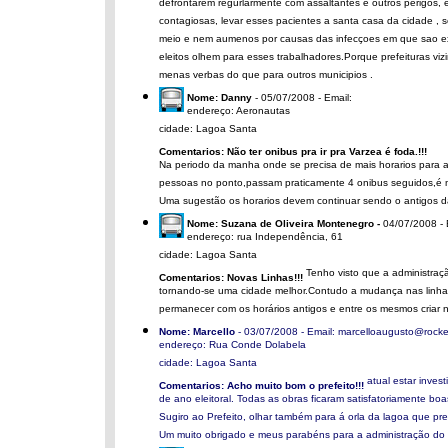
defrontarem regurlarmente com assaltantes e outros perigos,
contagiosas, levar esses pacientes a santa casa da cidade , 
meio e nem aumenos por causas das infecçoes em que sao exp
eleitos olhem para esses trabalhadores.Porque prefeituras v
menas verbas do que para outros municipios .
Nome: Danny
- 05/07/2008 - Email:
endereço: Aeronautas
cidade: Lagoa Santa
Comentarios: Não ter onibus pra ir pra Varzea é foda.!!!
Na periodo da manha onde se precisa de mais horarios para at
pessoas no ponto,passam praticamente 4 onibus seguidos,é mu
Uma sugestão os horarios devem continuar sendo o antigos d
Nome: Suzana de Oliveira Montenegro -
04/07/2008 - 
endereço: rua Independência, 61
cidade: Lagoa Santa
Tenho visto que a administraç
Comentarios: Novas Linhas!!!
tornando-se uma cidade melhor.Contudo a mudança nas linhas
permanecer com os horários antigos e entre os mesmos criar n
Nome: Marcello
- 03/07/2008 - Email: marcelloaugusto@rocke
endereço: Rua Conde Dolabela
cidade: Lagoa Santa
atual estar inves
Comentarios: Acho muito bom o prefeito!!!
de ano eleitoral. Todas as obras ficaram satisfatoriamente b
Sugiro ao Prefeito, olhar também para á orla da lagoa que pre
Um muito obrigado e meus parabéns para a administração do p