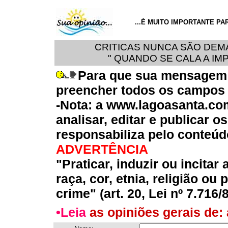
...É MUITO IMPORTANTE PA
CRITICAS NUNCA SÃO DEMAI
" QUANDO SE CALA A IM
Para que sua mensagem s
preencher todos os campos ,
-Nota: a www.lagoasanta.com
analisar, editar e publicar 
responsabiliza pelo conteú
ADVERTÊNCIA
"Praticar, induzir ou incita
raça, cor, etnia, religião ou
crime" (art. 20, Lei nº 7.716/8
•Leia
as opiniões gerais de: