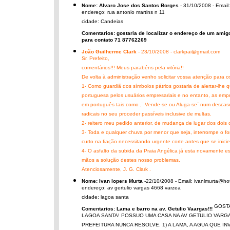
Nome: Alvaro Jose dos Santos Borges
- 31/10/2008 - Email
endereço: rua antonio martins n 11
cidade: Candeias
Comentarios: gostaria de localizar o endereço de um amig
para contato 71 87762269
João Guilherme Clark
- 23/10/2008 - clarkpai@gmail.com
Sr. Prefeito,
comentários!!! Meus parabéns pela vitória!!
De volta à administração venho solicitar vossa atenção para o
1- Como guardiã dos símbolos pátrios gostaria de alertar-lhe 
portuguesa pelos usuários empresariais e no entanto, as empr
em português tais como ,¨ Vende-se ou Aluga-se¨ num descaso
radicais no seu proceder passíveis inclusive de multas.
2- reitero meu pedido anterior, de mudança de lugar dos dois
3- Toda e qualquer chuva por menor que seja, interrompe o f
curto na fiação necessitando urgente corte antes que se inici
4- O asfalto da subida da Praia Angélica já esta novamente e
mãos a solução destes nosso problemas.
Atenciosamente, J. G. Clark .
Nome: Ivan lopers Murta
-22/10/2008 - Email: ivanlmurta@ho
endereço: av gertulio vargas 4668 varzea
cidade: lagoa santa
GOSTA
Comentarios: Lama e barro na av. Getulio Vaargas!!!
LAGOA SANTA! POSSUO UMA CASA NA AV GETULIO VARG
PREFEITURA NUNCA RESOLVE. 1) A LAMA, A AGUA QUE I