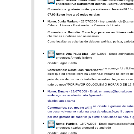
endereço: rua Bartolomeu Buenos - Bairro Aeronauta
Comentarios: gostaria muito que voltasse o horário 06:15 ou
07:00.Estou indo a pé todos os dias
Nome: Junia Mariano
- 22/07/2008 - imp_presidencia@camara
Cidade : Limeira - Presidencia da Camara de Limeira
Comentarios: Bom dia. Como faço para ver as últimas notí
chamadas e notícias são as mesmas.
Como localizo as editorias de cidades, política, polícia, varied
Nome: Ana Paula Dias
- 20/-7/2008 - Email: aninhadia
endereço: Antonio Isidorio
cidade: Lagoa Santa
no começo foi dificil
Comentarios: Gostei dos "horarios"!!!
dizer que eu preciso.Moro na Lapinha,e trabalho no centro d
justo depois de um dia de trabalho cansativo chegar em casa 
tudo de novo?POR FAVOR COLOQUEM O HORARIO DE 17:
Nome: Ernane
- 19/07/2008 - Email: ernanegv@hotmail.com
endereço: av. academico nilo figueiredo
cidade: lagoa santa
na cidade e gostaria de saber
Comentarios: sou novato aki!!!
um desenvolvimento maior na area da educação,eu li o apelo
por isso gostaria de saber se ja existe a faculdade ou não. e g
Nome: Patricia
- 15/07/2008 - Email: patriciaseixas@l
endereço: r:carlos drumond de andrade
cidade: Lagoa Santa