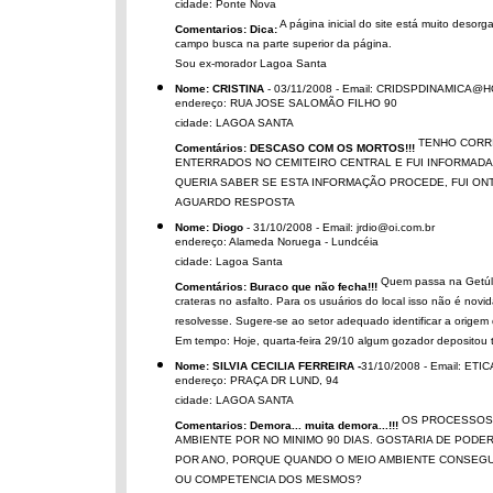
cidade: Ponte Nova
A página inicial do site está muito desorg
Comentarios: Dica:
campo busca na parte superior da página.
Sou ex-morador Lagoa Santa
Nome: CRISTINA
- 03/11/2008 - Email: CRIDSPDINAMICA
endereço: RUA JOSE SALOMÃO FILHO 90
cidade: LAGOA SANTA
TENHO CORRI
Comentários: DESCASO COM OS MORTOS!!!
ENTERRADOS NO CEMITEIRO CENTRAL E FUI INFORMADA
QUERIA SABER SE ESTA INFORMAÇÃO PROCEDE, FUI ON
AGUARDO RESPOSTA
Nome: Diogo
- 31/10/2008 - Email: jrdio@oi.com.br
endereço: Alameda Noruega - Lundcéia
cidade: Lagoa Santa
Quem passa na Getúli
Comentários: Buraco que não fecha!!!
crateras no asfalto. Para os usuários do local isso não é no
resolvesse. Sugere-se ao setor adequado identificar a origem
Em tempo: Hoje, quarta-feira 29/10 algum gozador depositou 
Nome: SILVIA CECILIA FERREIRA -
31/10/2008 - Email: 
endereço: PRAÇA DR LUND, 94
cidade: LAGOA SANTA
OS PROCESSOS 
Comentarios: Demora... muita demora...!!!
AMBIENTE POR NO MINIMO 90 DIAS. GOSTARIA DE PODE
POR ANO, PORQUE QUANDO O MEIO AMBIENTE CONSEGU
OU COMPETENCIA DOS MESMOS?