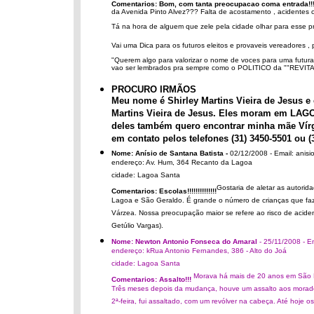
Comentarios: Bom, com tanta preocupacao coma entrada!!!
da Avenida Pinto Alvez???
Falta de acostamento , acidentes co
Tá na hora de alguem que zele pela cidade olhar para esse p
Vai uma Dica para os futuros eleitos e provaveis vereadores , p
"Querem algo para valorizar o nome de voces para uma futura 
vao ser lembrados pra sempre como o POLITICO da ""REVI
PROCURO IRMÃOS
Meu nome é Shirley Martins Vieira de Jesus e
Martins Vieira de Jesus. Eles moram em LAGO
deles também quero encontrar minha mãe Vírgi
em contato pelos telefones (31) 3450-5501 ou (3
Nome: Anísio de Santana Batista -
02/12/2008 - Email: anis
endereço: Av. Hum, 364 Recanto da Lagoa
cidade: Lagoa Santa
Gostaria de aletar as autori
Comentarios: Escolas!!!!!!!!!!!!!!
Lagoa e São Geraldo. É grande o número de crianças que fazem
Várzea. Nossa preocupação maior se refere ao risco de acident
Getúlio Vargas).
Nome: Newton Antonio Fonseca do Amaral
- 25/11/2008 - 
endereço: kRua Antonio Fernandes, 386 - Alto do Joá
cidade: Lagoa Santa
Morava há mais de 20 anos em São P
Comentarios: Assalto!!!
Três meses depois da mudança, houve um assalto aos morador
2ª-feira, fui assaltado, com um revólver na cabeça. Até hoje 