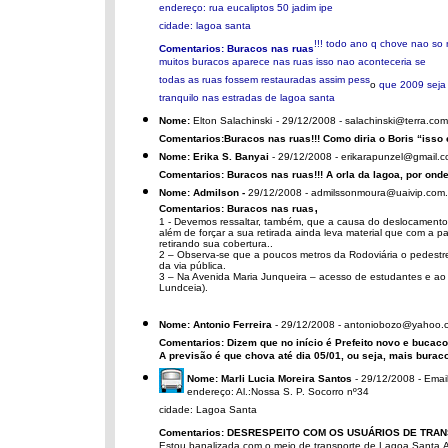
endereço: rua eucaliptos 50 jadim ipe
cidade: lagoa santa
!!! todo ano q chove nao so 
Comentarios: Buracos nas ruas
muitos buracos aparece nas ruas isso nao aconteceria se
todas as ruas fossem restauradas assim pess
o
que 2009 seja
tranquilo nas estradas de lagoa santa
Nome:
Elton Salachinski
- 29/12/2008 - salachinski@terra.com
Comentarios:Buracos nas ruas!!! Como diria o Boris “isso 
Nome: Erika S. Banyai
- 29/12/2008 - erikarapunzel@gmail.
Comentarios: Buracos nas ruas!!! A orla da lagoa, por ond
Nome: Admilson -
29/12/2008 - admilssonmoura@uaivip.com.
,
Comentarios: Buracos nas ruas
1 - Devemos ressaltar, também, que a causa do deslocamento
além de forçar a sua retirada ainda leva material que com a p
retirando sua cobertura..
2 – Observa-se que a poucos metros da Rodoviária o pedestre
da via pública.
3 – Na Avenida Maria Junqueira – acesso de estudantes e ao h
Lundceia).
Nome: Antonio Ferreira
- 29/12/2008 - antoniobozo@yahoo.
Comentarios: Dizem que no início é Prefeito novo e bucaco 
A previsão é que chova até dia 05/01, ou seja, mais burac
Nome: Marli Lucia Moreira Santos
- 29/12/2008 - Emai
endereço: Al.:Nossa S. P. Socorro nº34
cidade: Lagoa Santa
Comentarios: DESRESPEITO COM OS USUÁRIOS DE TRA