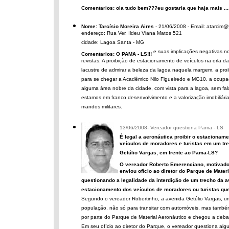
Comentarios: ola tudo bem???eu gostaria que haja mais ...
Nome: Tarcísio Moreira Aires
- 21/06/2008 - Email: atarcim
endereço: Rua Ver. Ildeu Viana Matos 521
cidade: Lagoa Santa - MG
e suas implicações negativas n
Comentarios: O PAMA - LS!!!
revistas. A proibição de estacionamento de veículos na orla d
lacustre de admirar a beleza da lagoa naquela margem, a pro
para se chegar a Acadêmico Nilo Figueiredo e MG10, a ocupa
alguma área nobre da cidade, com vista para a lagoa, sem fala
estamos em franco desenvolvimento e a valorização imobiliár
mandos militares.
13/06/2008- Vereador questiona Pama - LS
É legal a aeronáutica proibir o estacionam
veículos de moradores e turistas em um tr
Getúlio Vargas, em frente ao Pama-LS?
O vereador Roberto Emerenciano, motivado
enviou ofício ao diretor do Parque de Mate
questionando a legalidade da interdição de um trecho da a
estacionamento dos veículos de moradores ou turistas que 
Segundo o vereador Robertinho, a avenida Getúlio Vargas, uma
população, não só para transitar com automóveis, mas também 
por parte do Parque de Material Aeronáutico e chegou a deba
Em seu ofício ao diretor do Parque, o vereador questiona alg