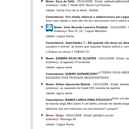
Nome: Zaca do Valle
- 25/11/2008 - Email: zakkarina@hotmai
endereço: Calle 1 Oeste #29, Barrio Las Palmas
cidade: Santa Cruz de la sierra - Bolivia
Comentarios: Vivi minha infancia e adolescencia em Lagoa
Amo esta cidade e este site me faz reencontrar com a minha 
Nome: José Ricardo Loureiro Trindade
- 24/11/2008 - 
endereço: Rua VL 10 - Lagoa Mansões
cidade: Lagoa Santa
Comentarios: Autoridades !! - Até quando vão durar as obr
usuários é terrível. Já temos que suportar ônibus velhos e co
o ônibus na chuva !! CHEGA !!!!!
Nome: SANDRA SILVA DE OLIVEIRA
- 19/11/2008 - Email: s
endereço: al.agassis,70 lundceia
cidade: lagoa santa
A TODOS OS ALUNOS
Comentarios: QUERO AGRADECER!!!
DOAÇOES P/AS PESSOAS NESCESSITADAS.
Nome: Sidnei Aparecido Batista
- 13/11/2008 - Email: sbatis
endereço: av aquarela do brasil 150 morada da lapinha
cidade: lagoa santa
Acho um absu
Comentarios: BANDA LARGA PARA POUCOS!!!!
ter banda larga.Meu bairro é um deles, preciso de banda lar
telefonia não tem interesse em nos fornecer? porque?
Nome: Diogo
- 09/11/2008 - Email: jrdio@oi.com.br
endereço: Noruega 49
cidade: Lagoa Santa