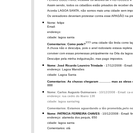
FERIAS COLETIVAS, inclusive os setores de PROTOCOLO e
Assim sendo, todos os cidadãos estão privados de receber div
Acorda LAGOA SANTA, não somos mais uma cidade sem impo
Os vereadores deveriam protestar contra esse APAGÃO na pre
Nome: felipe
Email:
endereço:
cidade: lagoa santa
??? uma cidade tão linda como la
Comentarios: Como pode?
A chuva não e desculpa, pois o anel rodoviario estava replet
conviver com essas promessas pricipalmente na Orla da lagoa 
Desculpe pela minha indguinação, mas pago impostos.
Nome: José Ricardo Loureiro Trindade
- 17/12/2008 - Email:
endereço: Lagoa Mansões
cidade: Lagoa Santa
Comentarios: As chuvas chegaram ............. mas as obras 
!!!!!!
Nome: Carlos Augusto Guimaraes
- 10/12/2008 - Email: ca-
endereço: rua cedro do libano 136
cidade: lagoa santa/mg
Comentarios: Estamos aguardando a tão prometida,pelo nos
Nome: PATRICIA FERREIRA CHAVES
- 10/12/2008 - Email: f
endereço: alameda dos pequis, 650
cidade: lagoa santa
Comentarios: olá