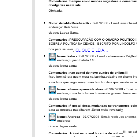
Comentarios: Sempre envio minhas sugestões e comentár
divulgadas neste site.
Obrigada.
Nome: Arnaldo Marchesotti
- 09/07/2008 - Email: amarcheso
endereço: Bela Vista
cidade: Lagoa Santa
Comentarios: PREOCUPAÇÃO COM O QUADRO POLITICO!!
SOBRE A POLITICA NA CIDADE - ESCRITO POR LINDOLFO AMA
boa para se viver
.
CLIQUE E LEIA...
Nome: kaka -
08/07/2008 - Email: catianesouza15@hot
endereço: joao batista 148
cidade: lagoa santa
Comentarios: nao goatei do novo quadro de onibus!!!
ficou bom só pra quem mora na lapinha.trabalho no distrito ind
e na hora que largo serviço não tem honibus que vai ate na v
Nome: silvane aparecida alves
- 07/07/2008 - Email: 
endereço: rua bartolomeu buenos de gusmão bairro ae
cidade: lagoa santa
Comentarios: ñ gostei desta mudanças no transportes cole
para as pessoas trabalharem .Estou muito revoltad
a
Nome: Andresa
- 07/07/2008 -Email: rodrigues-andresa
endereço:
cidade: lagoa santa
!!! , so a
Comentarios: Adorei os novod horarios de onibus