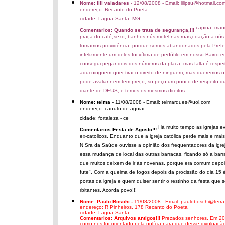
Nome: lili valadares
- 12/08/2008 - Email: lilipsu@hotmail.co
endereço: Recanto do Poeta
cidade: Lagoa Santa, MG
capina, manu
Comentarios: Quando se trata de segurança,!!!
praça do café,sexo, banhos nús,motel nas ruas,coação a nós
tomamos providência, porque somos abandonados pela Prefeit
infelizmente um deles foi vítima de pedófilo em nosso Bairro e
consegui pegar dois dos números da placa, mas falta é respeito
aqui ninguem quer tirar o direito de ninguem, mas queremos 
pode avaliar nem tem preço, so peço um pouco de respeito qu
diante de DEUS, e temos os mesmos direitos.
Nome: telma
- 11/08/2008 - Email: telmarques@uol.com
endereço: canuto de aguiar
cidade: fortaleza - ce
Há muito tempo as igrejas e
Comentarios:Festa de Agosto!!!
ex-catolicos. Enquanto que a igreja católica perde mais e mai
N Sra da Saúde ouvisse a opinião dos frequentadores da igre
essa mudança de local das outras barracas, ficando só a barra
que muitos deixem de ir ás novenas, porque era comum depois
fute". Com a queima de fogos depois da procissão do dia 15 é
portas da igreja e quem quiser sentir o restinho da festa que 
rbitantes. Acorda povo!!!
Nome: Paulo Boschi -
11/08/2008 - Email: pauloboschi@terra
endereço: R Pinheiros, 178 Recanto do Poeta
cidade: Lagoa Santa
Comentarios: Arquivos antigos!!!
Prezados senhores,
Em 200
como nos foi orientado pela polícia para que desse divulgação