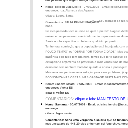
das pessoas que largam serviço depois das 00:00. Mas estao d
Nome: Kelson Luiz Declie
- 07/07/2008 - Email: kelson.perei
endereço: rua: Alameda das Agassis
cidade: Lagoa Santa
Sou morador da rua A
Comentarios: FALTA PAVIMENTAÇÃO!!!
nada.
No mês passado teve reunião na qual o prefeito Rogério Avela
uniram e compareceram mas infelizmente o que ouvimos duran
Santa e não especifico do bairro a qual foi o propósito.
Tenho total convicção que a população está lisonjeada com
POUCO TEMPO" ou "OBRAS POR TODA A CIDADE". Mas quando 
paciência pois tudo tem sua hora, temos que ter e sangue de 
extrapolar o orçamento da prefeitura e mais varias ruas do b
delas não tem nenhum morador, quanto a nossa e passagem pa
Mais uma vez pedimos uma solução para esse problema, já que
ECONOMIZA NAS OBRAS ,MAS GASTA-SE MUITA MAIS COM
Nome: Lindolfo Amaral -07/07/2008 - Email: lindolfoamaral@h
endereço: Vitória-ES
cidade: Vitória-ES
COMENTARIOS:
clique e leia: MANIFESTO 
Nome: Samanta
- 05/07/2008 - Email: scristina ferreira@bol.c
endereço:
cidade: lagoa santa
Comentarios: Acho uma vergonha o salario que os funciona
mes um salario de 448,20 eles enfrentam sol forte chuva terr