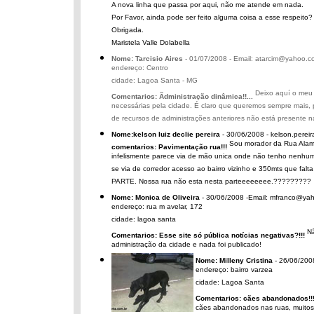
A nova linha que passa por aqui, não me atende em nada.
Por Favor, ainda pode ser feito alguma coisa a esse respeito?
Obrigada.
Maristela Valle Dolabella
Nome: Tarcisio Aires
- 01/07/2008 - Email: atarcim@yahoo.c
endereço: Centro
cidade: Lagoa Santa - MG
Deixo aquí o meu 
Comentarios: Ãdministração dinâmica!!...
necessárias pela cidade. É claro que queremos sempre mais,
de recursos de administrações anteriores não está presente n
Nome:kelson luiz declie pereira
- 30/06/2008 - kelson.perei
Sou morador da Rua Alamed
comentarios: Pavimentação rua!!!
infelismente parece via de mão unica onde não tenho nenhum 
se via de corredor acesso ao bairro vizinho e 350mts que fa
PARTE. Nossa rua não esta nesta parteeeeeeee.?????????
Nome: Monica de Oliveira
- 30/06/2008 -Email: mfranco@ya
endereço: rua m avelar, 172
cidade: lagoa santa
Nã
Comentarios: Esse site só pública notícias negativas?!!!
administração da cidade e nada foi publicado!
Nome: Milleny Cristina
- 26/06/2008
endereço: bairro varzea
cidade: Lagoa Santa
Comentarios: cães abandonados!!
cães abandonados nas ruas, muitos