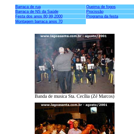
Barraca de rua
Queima de fogos
Barraca de NS da Saúde
Procissão
Festa dos anos 80,99,2000
Programa da festa
Montagem barraca anos 70
Banda de musica Sta. Cecília (Zé Marcos)