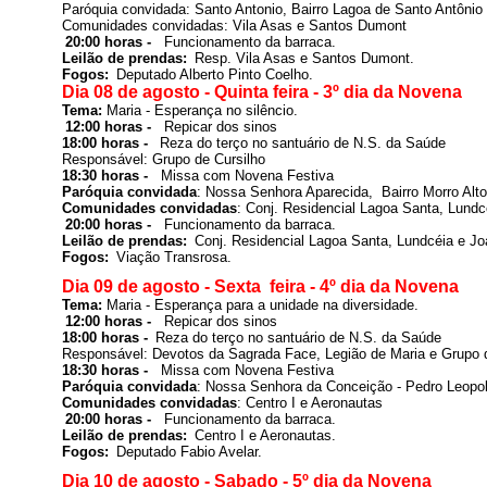
Paróquia convidada: 
Santo Antonio, Bairro Lagoa de Santo Antônio
Comunidades convidadas: Vila Asas e Santos Dumont
20:00 horas -  
Leilão de prendas: 
Resp. 
Vila Asas e Santos Dumont
.
Fogos: 
Deputado Alberto Pinto Coelho
.
Dia 08 de agosto - Quinta feira - 3º dia da Novena
Tema: 
Maria - Esperança no silêncio.
12:00 horas -  
 Repicar dos sinos
18:00 horas -  
Reza do terço no santuário de N.S. da Saúde

Responsável: 
Grupo de Cursilho
18:30 horas -  
Paróquia convidada
: 
Nossa Senhora Aparecida,  Bairro Morro Alt
Comunidades convidadas
: Conj. Residencial Lagoa Santa, Lundc
20:00 horas -  
Leilão de prendas: 
Conj. Residencial Lagoa Santa, Lundcéia e J
Fogos: 
Viação Transrosa
.
Dia 09 de agosto - Sexta  feira - 4º dia da Novena
Tema: 
Maria - Esperança para a unidade na diversidade.
12:00 horas -  
 Repicar dos sinos
18:00 horas - 
Reza do terço no santuário de N.S. da Saúde

Responsável: 
Devotos da Sagrada Face, Legião de Maria e Grupo 
18:30 horas -  
Paróquia convidada
: 
Nossa Senhora da Conceição - Pedro Leopo
Comunidades convidadas
: Centro I e Aeronautas
20:00 horas -  
Leilão de prendas: 
Centro I e Aeronautas
.
Fogos: 
Deputado Fabio Avelar
.
Dia 10 de agosto - Sabado - 5º dia da Novena