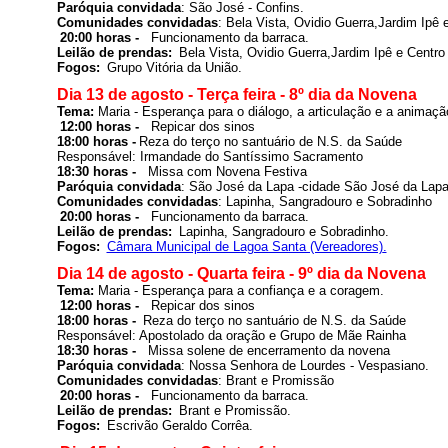
Paróquia convidada
: São José - Confins.
Comunidades convidadas
: Bela Vista, Ovidio Guerra,Jardim Ipê e
20:00 horas -  
Leilão de prendas: 
Bela Vista, Ovidio Guerra,Jardim Ipê e Centro 
Fogos: 
Grupo Vitória da União
.
Dia 13 de agosto - Terça feira - 8º dia da Novena
Tema: 
Maria - Esperança para o diálogo, a articulação e a animaçã
12:00 horas -  
 Repicar dos sinos
18:00 horas -
Reza do terço no santuário de N.S. da Saúde

Responsável: 
Irmandade do Santíssimo Sacramento
18:30 horas -  
Paróquia convidada
: São José da Lapa -cidade 
São José da Lap
Comunidades convidadas
: Lapinha, Sangradouro e Sobradinho
20:00 horas -  
Leilão de prendas: 
Lapinha, Sangradouro e Sobradinho.
Fogos: 
Câmara Municipal de Lagoa Santa (Vereadores)
.
Dia 14 de agosto - Quarta feira - 9º dia da Novena
Tema: 
Maria - Esperança para a confiança e a coragem.
12:00 horas -  
 Repicar dos sinos
18:00 horas - 
Reza do terço no santuário de N.S. da Saúde

Responsável: Apostolado da oração e Grupo de Mãe Rainha
18:30 horas -  
Paróquia convidada
: Nossa Senhora de Lourdes - Vespasiano.
Comunidades convidadas
: Brant e Promissão
20:00 horas -  
Leilão de prendas: 
Brant e Promissão
.
Fogos: 
Escrivão Geraldo Corrêa
.