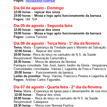
Fogos: 
Restaurante Albergue
Dia 04 de agosto - Domingo
12:00 horas -  repicar dos sinos 

19:00 horas -  Missa e logo após funcionamento da barraca 
Fogos: 
Util  S/A
Dia 05 de agosto - 
Segunda feira
19:00 horas -  Missa e logo após funcionamento da barraca 
Fogos: 
Dia 06 de agosto - Terça feira - 1º dia da Novena
Tema: 
Maria - Esperança da Trindade para o Mistério da Salvação.
12:00 horas -  
 Repicar dos sinos
18:00 horas -
Reza do terço no santuário de N.S. da Saúde

Responsável: Renovação Carismática
18:30 horas -  
Paróquia convidada: São José, bairro Jardim da Gloria - Vespasian
Comunidades convidadas: Várzea I, Lagoinha de Fora e Francisco 
20:00 horas -  
Leilão de prendas: 
Resp. Várzea, Francisco Pereira e Lagoinha d
Fogos: 
Antônio Carlos Fagundes
.

Dia 07 de agosto - Quarta feira - 2º dia da Novena
Tema: 
Maria - Esperança da Igreja para o desempenho de sua mis
12:00 horas -  
 Repicar dos sinos
18:00 horas -  
Reza do terço no santuário de N.S. da Saúde

Responsável: 
Catequese
18:30 horas -  