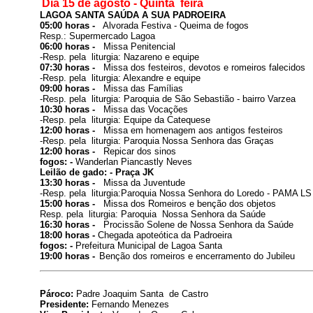
Dia 15 de agosto - Quinta  feira 
LAGOA SANTA SAÚDA A SUA PADROEIRA
05:00 horas -  
 Alvorada Festiva - Queima de fogos

Resp.: Supermercado Lagoa
06:00 horas -  
 Missa Penitencial 

-Resp. pela  liturgia: Nazareno e equipe
07:30 horas -  
 Missa dos festeiros, devotos e romeiros falecidos

-
Resp. pela  liturgia
: Alexandre e equipe
09:00 horas -  
-
Resp. pela  liturgia
: Paroquia de São Sebastião - bairro Varzea
10:30 horas -  
 Missa das Vocações

-
Resp. pela  liturgia
: Equipe da Catequese
12:00 horas -  
 Missa em homenagem aos antigos festeiros

-
Resp. pela  liturgia
12:00 horas -  
 Repicar dos sinos
fogos: - 
Leilão de gado: - Praça JK
13:30 horas -  
 Missa da Juventude

-
Resp. pela  liturgia
:Paroquia Nossa Senhora do Loredo - PAMA LS
15:00 horas -  
Resp. pela  liturgia
: Paroquia  
Nossa Senhora da Saúde
16:30 horas -  
18:00 horas - 
Chegada apoteótica da Padroeira
fogos: - 
19:00 horas -
Benção dos romeiros e encerramento do Jubileu
Pároco: 
Padre Joaquim Santa  de Castro
Presidente: 