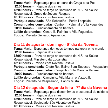
Tema: 
Maria - Esperança para os dons da Graça e da Paz.
12:00 horas -  
 Repicar dos sinos
18:00 horas - 
Reza do terço no santuário de N.S. da Saúde

Responsável: 
Grupo de Jovens Resgate
18:30 horas -  
Paróquia convidada
: 
São Sebastião - Pedro Leopoldo
.
Comunidades convidadas
: Centro II, Palmital e Vila Fagundes
20:00 horas -  
Leilão de prendas: 
Centro II, Palmital e Vila Fagundes
.
Fogos: 
Prefeito Genesco Aparecido
.
Dia 11 de agosto - domingo - 6º dia da Novena
Tema: 
Maria - Esperança de novos tempos na igreja e no mundo.
12:00 horas -  
 Repicar dos sinos
18:00 horas - 
Reza do terço no santuário de N.S. da Saúde

Responsável: 
Ministerio da Eucaristia
18:30 horas -  
Paróquia convidada
: 
Cristo Rei, Bairro Bom Sucesso - Vespasian
Comunidades convidadas
: Campinho, Vila Maria  e Varzea II
20:00 horas -  
Leilão de prendas: 
Campinho, Vila Maria  e Varzea II
.
Fogos: 
Prefeito de Vespasiano,  Carlos Murta
.
Dia 12 de agosto - Segunda feira - 7º dia da Novena
Tema: 
Maria - Esperança para discernirmos o essencial do acidenta
12:00 horas -  
 Repicar dos sinos
18:00 horas - 
Reza do terço no santuário de N.S. da Saúde

Responsável: 
Sociedade São Vicente de Paulo
18:30 horas -  