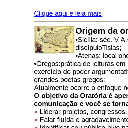
Clique aqui e leia mais
Origem da or
•Sicília: séc. V 
discípuloTisias;
•Atenas: local on
•Gregos:prática de leituras em
exercício do poder argumentat
grandes poetas gregos;
Atualmente ocorre o enfoque no
O objetivo da Oratória é ape
comunicação e você se torna
»
Liderar projetos, congressos,
»
Falar fluída e agradavelment
»
Identificar seu público-alvo n