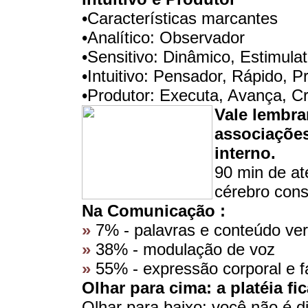
•Características marcantes
•Analítico: Observador
•Sensitivo: Dinâmico, Estimulat
•Intuitivo: Pensador, Rápido, P
•Produtor: Executa, Avança, Cr
Vale lembra
associaçõe
interno.
90 min de at
cérebro cons
Na Comunicação :
»
7% - palavras e conteúdo ver
»
38% - modulação de voz
»
55% - expressão corporal e fa
Olhar para cima: a platéia fi
Olhar para baixo: você não é di