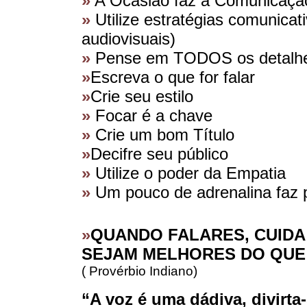
»
A Ocasião faz a Comunicaçã
»
Utilize estratégias comunicat
audiovisuais)
»
Pense em TODOS os detalh
»
Escreva o que for falar
»
Crie seu estilo
»
Focar é a chave
»
Crie um bom Título
»
Decifre seu público
»
Utilize o poder da Empatia
»
Um pouco de adrenalina faz p
»
QUANDO FALARES, CUIDA
SEJAM MELHORES DO QUE 
( Provérbio Indiano)
“A voz é uma dádiva, divirta