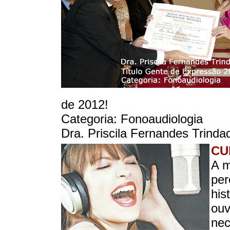
de 2012!
Categoria: Fonoaudiologia
Dra. Priscila Fernandes Trinda
CU
A m
per
his
ouv
nec