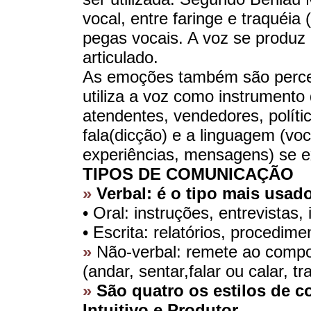
vocal, entre faringe e traquéia 
pegas vocais. A voz se produ
articulado.
As emoções também são perceb
utiliza a voz como instrumento
atendentes, vendedores, polític
fala(dicção) e a linguagem (vo
experiências, mensagens) se 
TIPOS DE COMUNICAÇÃO
»
Verbal: é o tipo mais usad
• Oral: instruções, entrevistas
• Escrita: relatórios, procedime
»
Não-verbal: remete ao compo
(andar, sentar,falar ou calar, t
»
São quatro os estilos de co
Intuitivo e Produtor