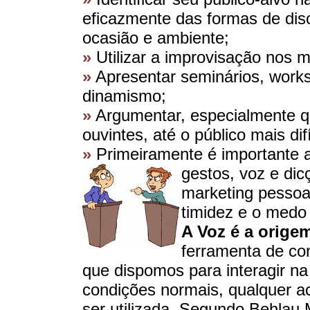
eficazmente das formas de dis
ocasião e ambiente;
»
Utilizar a improvisação nos
»
Apresentar seminários, works
dinamismo;
»
Argumentar, especialmente q
ouvintes, até o público mais difí
»
Primeiramente é importante 
gestos, voz e dic
marketing pessoal
timidez e o medo 
A Voz é a orige
ferramenta de co
que dispomos para interagir n
condições normais, qualquer a
ser utilizada. Segundo Behlau 