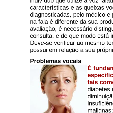
indivíduo que utilize a voz fal
características e as queixas v
diagnosticadas, pelo médico e 
na fala é diferente da sua pr
avaliação, é necessário distingu
consulta, e de que modo está i
Deve-se verificar ao mesmo te
possui em relação a sua própri
Problemas vocais
É fundam
específi
tais com
diabetes m
diminuiçã
insuficiê
malignas;