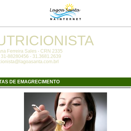
UTRICIONISTA
a Ferreira Sales - CRN 2335
 31-88280456 - 31.3681.2639
ionista@lagoasanta.com.brl
ETAS DE EMAGRECIMENTO