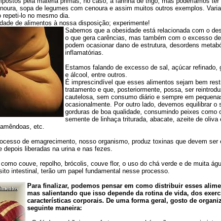
ostos pela matéria primas, no caso, a farinha de trigo, mas poderíamos ter 
enoura, sopa de legumes com cenoura e assim muitos outros exemplos. Varia
ão repeti-lo no mesmo dia.
ade de alimentos à nossa disposição; experimente!
Sabemos que a obesidade está relacionada com o deseq
o que gera carências, mas também com o excesso de
podem ocasionar dano de estrutura, desordens metabó
inflamatórias.
Estamos falando de excesso de sal, açúcar refinado, 
e álcool, entre outros.
É imprescindível que esses alimentos sejam bem restr
tratamento e que, posteriormente, possa, ser reintrod
cautelosa, sem consumo diário e sempre em pequenas
ocasionalmente. Por outro lado, devemos equilibrar o
gorduras de boa qualidade, consumindo peixes como o
semente de linhaça triturada, abacate, azeite de oliva 
 amêndoas, etc.
cesso de emagrecimento, nosso organismo, produz toxinas que devem ser 
 depois liberadas na urina e nas fezes.
omo couve, repolho, brócolis, couve flor, o uso do chá verde e de muita águ
to intestinal, terão um papel fundamental nesse processo.
Para finalizar, podemos pensar em como distribuir esses alime
mas salientando que isso depende da rotina de vida, dos exerc
características corporais. De uma forma geral, gosto de organiz
seguinte maneira: