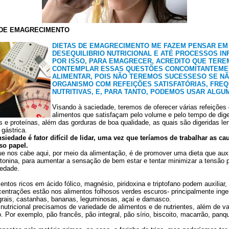
 DE EMAGRECIMENTO
DIETAS DE EMAGRECIMENTO ME FAZEM PENSAR EM 
DESEQUILIBRIO NUTRICIONAL E ATÉ PROCESSOS IN
POR ISSO, PARA EMAGRECER, ACREDITO QUE TER
CONTEMPLAR ESSAS QUESTÕES CONCOMITANTEME
ALIMENTAR, POIS NÃO TEREMOS SUCESSESO SE N
ORGANISMO COM REFEIÇÕES SATISFATÓRIAS, FRE
NUTRITIVAS, E, PARA TANTO, PODEMOS USAR ALGU
Visando à saciedade, teremos de oferecer várias refeições
alimentos que satisfaçam pelo volume e pelo tempo de dige
is e proteínas, além das gorduras de boa qualidade, as quais são digeridas 
 gástrica.
siedade é fator difícil de lidar, uma vez que teríamos de trabalhar as ca
so papel.
e nos cabe aqui, por meio da alimentação, é de promover uma dieta que auxi
tonina, para aumentar a sensação de bem estar e tentar minimizar a tensão 
iedade.
entos ricos em ácido fólico, magnésio, piridoxina e triptofano podem auxiliar
entrações estão nos alimentos folhosos verdes escuros- principalmente inger
grais, castanhas, bananas, leguminosas, açaí e damasco.
o nutricional precisamos de variedade de alimentos e de nutrientes, além de v
 Por exemplo, pão francês, pão integral, pão sírio, biscoito, macarrão, panq