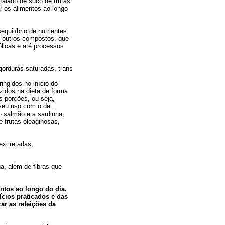
falado de suco de frutas
r os alimentos ao longo
uilíbrio de nutrientes,
 outros compostos, que
licas e até processos
gorduras saturadas, trans
ingidos no início do
uzidos na dieta de forma
 porções, ou seja,
 seu uso com o de
 salmão e a sardinha,
e frutas oleaginosas,
excretadas,
a, além de fibras que
ntos ao longo do dia,
ícios praticados e das
ar as refeições da