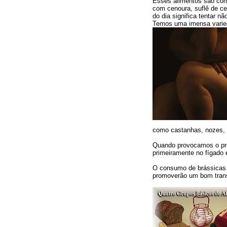
Esses alimentos são comp
com cenoura, suflê de c
do dia significa tentar n
Temos uma imensa varied
como castanhas, nozes,
Quando provocamos o pro
primeiramente no fígado e
O consumo de brássicas c
promoverão um bom transi