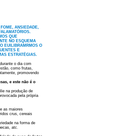
FOME, ANSIEDADE,
FALAMATÓRIOS.
EMOS QUE
NTE NO ESQUEMA
ÃO EUILIBRAMRMOS O
QUENTES E
MAS ESTRATÉGIAS.
 durante o dia com
stão, como frutas,
lentamente, promovendo
usas, e este não é o
lie na produção de
provocada pela própria
, e as maiores
idos crus, cereais
ariedade na forma de
uecas, atc.