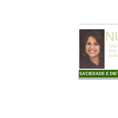
N
Tatyan
fone:
nutric
SACIEDADE E DI