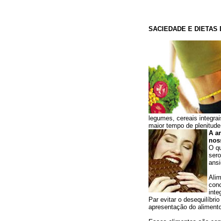
SACIEDADE E DIETAS
legumes, cereais integra
maior tempo de plenitude
A an
nos
O qu
sero
ans
Alim
conc
inte
Par evitar o desequilíbri
apresentação do alimento.