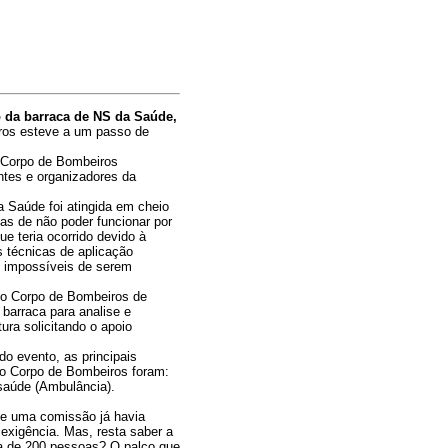
 da barraca de NS da Saúde,
ros esteve a um passo de
o Corpo de Bombeiros
entes e organizadores da
a Saúde foi atingida em cheio
as de não poder funcionar por
ue teria ocorrido devido à
 técnicas de aplicação
o impossíveis de serem
 do Corpo de Bombeiros de
barraca para analise e
ura solicitando o apoio
o evento, as principais
elo Corpo de Bombeiros foram:
saúde (Ambulância).
que uma comissão já havia
 exigência. Mas, resta saber a
sa de 200 pessoas? O palco que