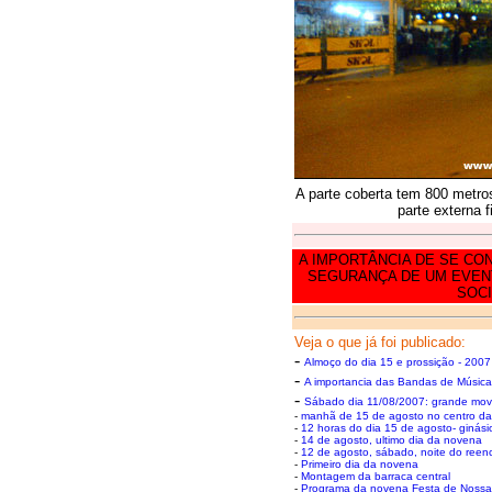
A parte coberta tem 800 metro
parte externa f
A IMPORTÂNCIA DE SE CO
SEGURANÇA DE UM EVENT
SOCI
Veja o que já foi publicado:
-
Almoço do dia 15 e prossição - 2007
-
A importancia das Bandas de Música
-
Sábado dia 11/08/2007: grande movi
-
manhã de 15 de agosto no centro da
-
12 horas do dia 15 de agosto- ginásio
-
14 de agosto, ultimo dia da novena
-
12 de agosto, sábado, noite do reen
-
Primeiro dia da novena
-
Montagem da barraca central
-
Programa da novena Festa de Noss