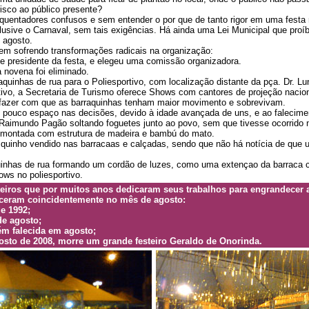
risco ao público presente?
quentadores confusos e sem entender o por que de tanto rigor em uma festa re
lusive o Carnaval, sem tais exigências. Há ainda uma Lei Municipal que proí
 agosto.
em sofrendo transformações radicais na organização:
de presidente da festa, e elegeu uma comissão organizadora.
 novena foi eliminado.
rraquinhas de rua para o Poliesportivo, com localização distante da pça. Dr. Lu
rtivo, a Secretaria de Turismo oferece Shows com cantores de projeção naciona
 fazer com que as barraquinhas tenham maior movimento e sobrevivam.
em pouco espaço nas decisões, devido à idade avançada de uns, e ao falecime
Raimundo Pagão soltando foguetes junto ao povo, sem que tivesse ocorrido
montada com estrutura de madeira e bambú do mato.
inho vendido nas barracaas e calçadas, sendo que não há notícia de que um
nhas de rua formando um cordão de luzes, como uma extençao da barraca ce
ows no poliesportivo.
eiros que por muitos anos dedicaram seus trabalhos para engrandecer a
eceram coincidentemente no mês de agosto:
e 1992;
de agosto;
ém falecida em agosto;
gosto de 2008, morre um grande festeiro Geraldo de Onorinda.