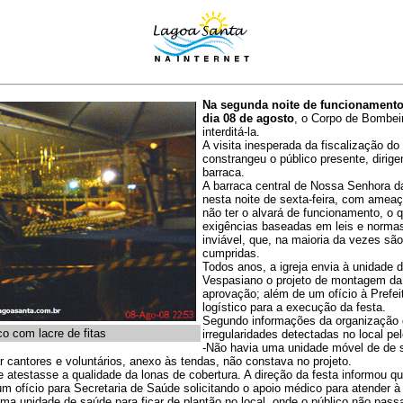
Na segunda noite de funcionamento
dia 08 de agosto
, o Corpo de Bombei
interditá-la.
A visita inesperada da fiscalização d
constrangeu o público presente, dirig
barraca.
A barraca central de Nossa Senhora d
nesta noite de sexta-feira, com ameaç
não ter o alvará de funcionamento, o q
exigências baseadas em leis e normas
inviável, que, na maioria da vezes sã
cumpridas.
Todos anos, a igreja envia à unidade
Vespasiano o projeto de montagem da 
aprovação; além de um ofício à Prefeit
logístico para a execução da festa.
Segundo informações da organização d
co com lacre de fitas
irregularidades detectadas no local p
-Não havia uma unidade móvel de de 
 cantores e voluntários, anexo às tendas, não constava no projeto.
 atestasse a qualidade da lonas de cobertura. A direção da festa informou 
m ofício para Secretaria de Saúde solicitando o apoio médico para atender à
uma unidade de saúde para ficar de plantão no local, onde o público não pas