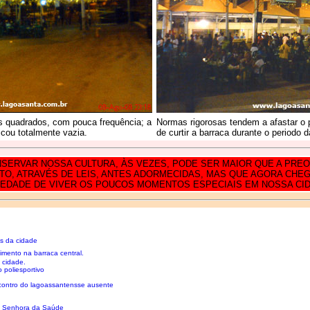
s quadrados, com pouca frequência; a
Normas rigorosas tendem a afastar o 
icou totalmente vazia.
de curtir a barraca durante o periodo 
NSERVAR NOSSA CULTURA, ÀS VEZES, PODE SER MAIOR QUE A PR
O, ATRAVÉS DE LEIS, ANTES ADORMECIDAS, MAS QUE AGORA CHEGAM
EDADE DE VIVER OS POUCOS MOMENTOS ESPECIAIS EM NOSSA CID
s da cidade
mento na barraca central.
 cidade.
 poliesportivo
contro do lagoassantensse ausente
a Senhora da Saúde