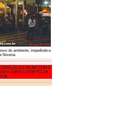
povo do ambiente, impedindo-o
da Novena.
EOCUPAÇÃO EXTREMA COM A
 A INIBIR O DIREITO DA
ADE.