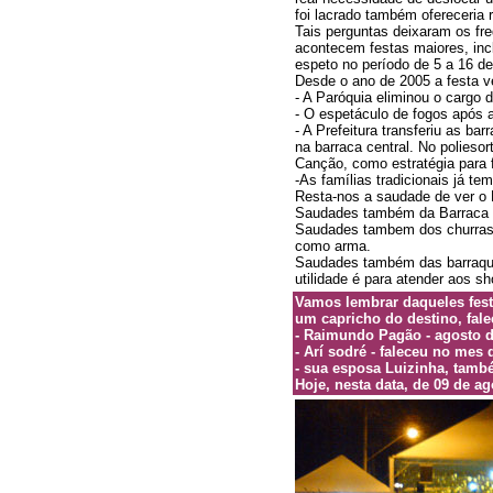
foi lacrado também ofereceria 
Tais perguntas deixaram os fre
acontecem festas maiores, inc
espeto no período de 5 a 16 de
Desde o ano de 2005 a festa v
- A Paróquia eliminou o cargo 
- O espetáculo de fogos após a
- A Prefeitura transferiu as ba
na barraca central. No polieso
Canção, como estratégia para
-As famílias tradicionais já t
Resta-nos a saudade de ver o 
Saudades também da Barraca 
Saudades tambem dos churrasqu
como arma.
Saudades também das barraqui
utilidade é para atender aos sh
Vamos lembrar daqueles fest
um capricho do destino, fal
- Raimundo Pagão - agosto d
- Arí sodré - faleceu no mes 
- sua esposa Luizinha, tamb
Hoje, nesta data, de 09 de a