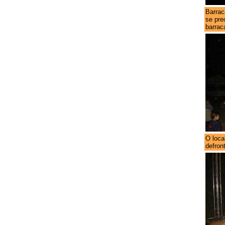
Barrac
se pre
barrac
O loca
defron