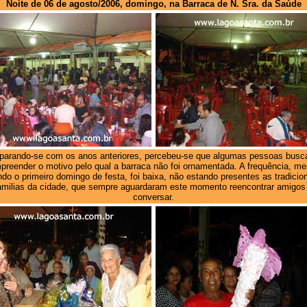
Noite de 06 de agosto/2006, domingo, na Barraca de N. Sra. da Saúde
arando-se com os anos anteriores, percebeu-se que algumas pessoas bus
preender o motivo pelo qual a barraca não foi ornamentada. A frequência, m
do o primeiro domingo de festa, foi baixa, não estando presentes as tradicio
amilias da cidade, que sempre aguardaram este momento reencontrar amigos
conversar.