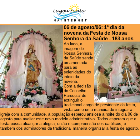
06 de agosto/06: 1° dia da
novena da Festa de Nossa
Senhora da Saúde - 183 anos
Ao lado, a
imagem de
Nossa Senhora
da Saúde sendo
ornamentada
para as
solenidades do
início da
novena.
Com a decisão
do Conselho
Paroquial de
extinguir o
tradicional cargo de presidente da festa,
vista como uma maneira de integrar a
igreja com a comunidade, a população esperou ansiosa a noite do dia 06 de
agosto para avaliar este novo modelo administrativo. Todos esperam que a
festa possa alcançar a alegria, união e compreensão dos católicos, e
tambem dos admiradores da tradicional maneira organizar a festa de agosto.