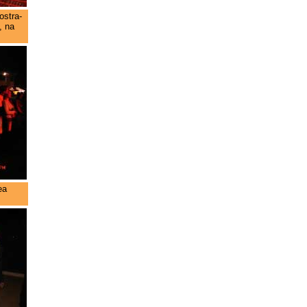
ostra-
, na
ea