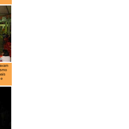
cavam
esmo
nais
 e