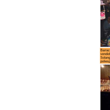
Barrac
vendid
Solang
poliesp