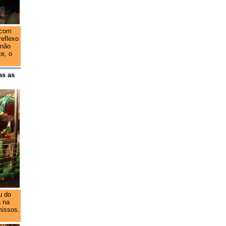
 com
reflexo
 não
e, o
as as
u do
a na
missos.