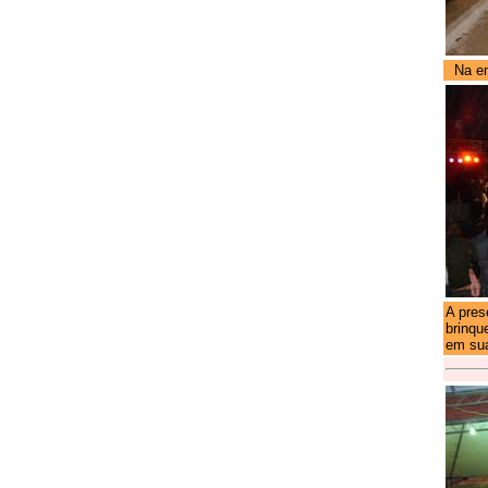
Na en
A pres
brinqu
em sua