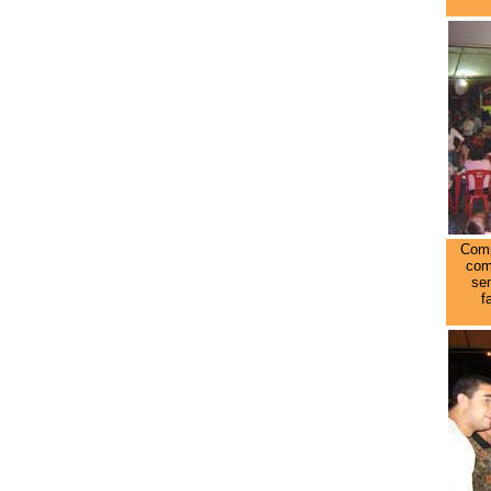
Comp
com
sen
f