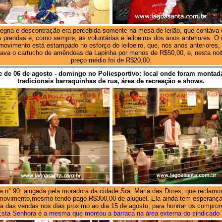
legria e descontração era percebida somente na mesa de leilão, que contava
 prendas e, como sempre, as voluntárias e leiloeiros dos anos anteriores. O 
movimento está estampado no esforço do leiloeiro, que, nos anos anteriores,
loava o cartucho de amêndoas da Lapinha por menos de R$50,00, e, nesta noit
preço médio foi de R$20,00.
e de 06 de agosto - domingo no Poliesportivo: local onde foram montad
tradicionais barraquinhas de rua, área de recreação e shows.
a n° 90: alugada pela moradora da cidade Sra. Maria das Dores, que reclamo
movimento,mesmo tendo pago R$300,00 de aluguel. Ela ainda tem esperanç
a das vendas nos dias proximo ao dia 15 de agosto, para honrrar os compro
Esta Senhora é a mesma que montou a barraca na área externa do sindicado