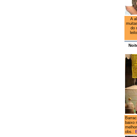
A a
muitas
do 
lei
Noit
Barrac
baixo 
melhor
obs.: