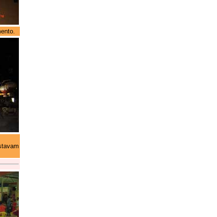
mento.
estavam