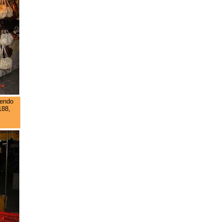
tendo
188,