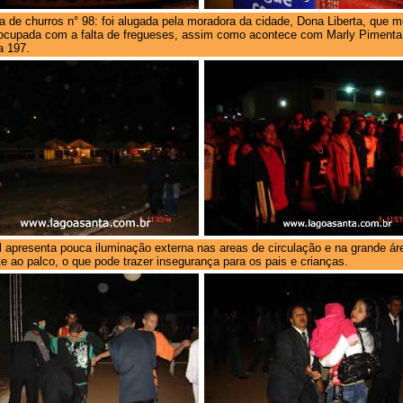
a de churros n° 98: foi alugada pela moradora da cidade, Dona Liberta, que m
ocupada com a falta de fregueses, assim como acontece com Marly Pimenta
a 197.
l apresenta pouca iluminação externa nas areas de circulação e na grande ár
te ao palco, o que pode trazer insegurança para os pais e crianças.