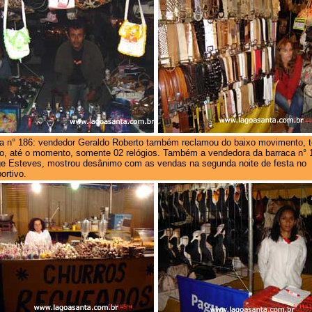
a n° 186: vendedor Geraldo Roberto também reclamou do baixo movimento, 
o, até o momento, somente 02 relógios. Também a vendedora da barraca n° 
e Esteves, mostrou desânimo com as vendas na segunda noite de festa no
ortivo.