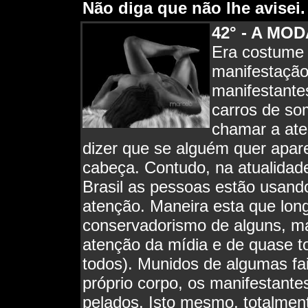
Não diga que não lhe avisei.
42°
- A MO
Era costume 
manifestação
manifestante
carros de so
chamar a ate
dizer que se alguém quer apar
cabeça. Contudo, na atualidad
Brasil as pessoas estão usan
atenção. Maneira esta que long
conservadorismo de alguns, mas
atenção da mídia e de quase t
todos). Munidos de algumas fa
próprio corpo, os manifestante
pelados. Isto mesmo, totalme