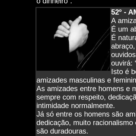
o dinheiro”.
52º
- A
A amiza
É um ab
É natur
abraço,
ouvidos
ouvirá:
Isto é 
amizades masculinas e feminin
As amizades entre homens e mu
sempre com respeito, dedicaçã
intimidade normalmente.
Já só entre os homens são am
dedicação, muito racionalismo
são duradouras.