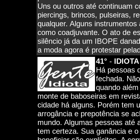
Uns ou outros até continuam c
piercings, brincos, pulseiras, 
qualquer. Alguns instrumentos 
como coadjuvante. O ato de 
silêncio já da um IBOPE danado
a moda agora é protestar pela
41°
-
IDIOTA
Há pessoas q
fechada. Não
quando além 
monte de baboseiras em revista
cidade há alguns. Porém tem 
arrogância e prepotência se a
mundo. Algumas pessoas até a
tem certeza. Sua ganância e o
beneficiar são explícitos. A co