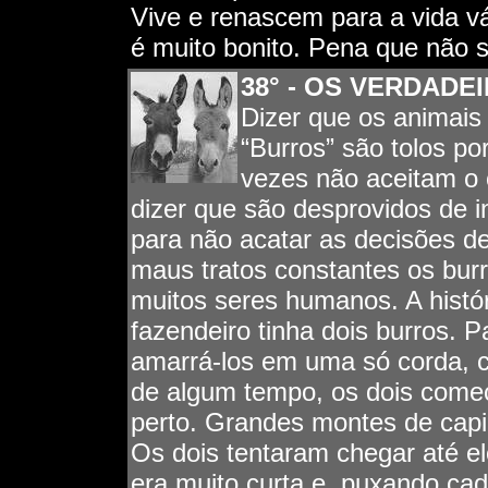
Vive e renascem para a vida vá
é muito bonito. Pena que não s
38°
- OS VERDADE
Dizer que os animais
“Burros” são tolos p
vezes não aceitam o
dizer que são desprovidos de 
para não acatar as decisões 
maus tratos constantes os bur
muitos seres humanos. A históri
fazendeiro tinha dois burros. 
amarrá-los em uma só corda, 
de algum tempo, os dois começ
perto. Grandes montes de capi
Os dois tentaram chegar até e
era muito curta e, puxando ca