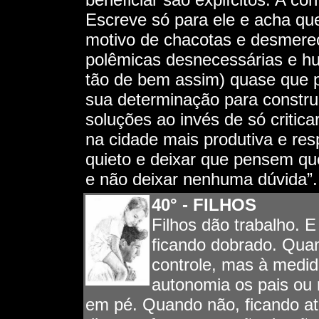
Escreve só para ele e acha qu
motivo de chacotas e desmerec
polêmicas desnecessárias e hu
tão de bem assim) quase que p
sua determinação para construi
soluções ao invés de só criticar
na cidade mais produtiva e resp
quieto e deixar que pensem que
e não deixar nenhuma dúvida”.
40° -
FILHOS
Filhos dão trabalho. 
ficando dobrado. Quan
controle, mas à medid
autonomia os pais ou 
em pé. Quando não, ficando a