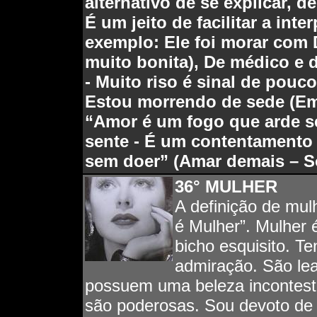
alternativo de se explicar, d
É um jeito de facilitar a inte
exemplo: Ele foi morar com 
muito bonita), De médico e
- Muito riso é sinal de pou
Estou morrendo de sede (Em
“Amor é um fogo que arde se
sente - É um contentamento 
sem doer” (Amar demais – So
36°
MULHER
A definição de mulh
é Mulher”. Mulher 
bicho esquisito. T
admiração. São lea
possuem uma beleza inconteste,
são poderosas. Sou devoto de