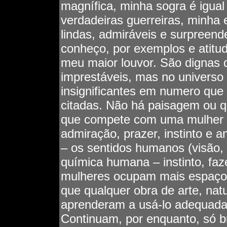
magnífica, minha sogra é igua
verdadeiras guerreiras, minha 
lindas, admiráveis e surpreen
conheço, por exemplos e atitu
meu maior louvor. São dignas 
imprestáveis, mas no universo
insignificantes em numero qu
citadas. Não há paisagem ou q
que compete com uma mulher n
admiração, prazer, instinto e 
– os sentidos humanos (visão, a
química humana – instinto, faz
mulheres ocupam mais espaço
que qualquer obra de arte, nat
aprenderam a usá-lo adequada
Continuam, por enquanto, só b