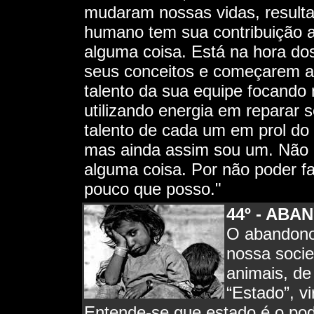
mudaram nossas vidas, resulta
humano tem sua contribuição a 
alguma coisa. Está na hora do
seus conceitos e começarem a
talento da sua equipe focando 
utilizando energia em reparar se
talento de cada um em prol do
mas ainda assim sou um. Não 
alguma coisa. Por não poder fa
pouco que posso."
4
4º - AB
O abandono
nossa socie
animais, de
“Estado”, v
Entende-se que estado é o pod