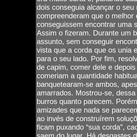
dois conseguia alcançar o seu
compreenderam que o melhor er
conseguissem encontrar uma s
Assim o fizeram. Durante um b
assunto, sem conseguir encont
vista que a corda que os unia 
para o seu lado. Por fim, resol
de capim, comer dele e depois
comeriam a quantidade habitua
banquetearam-se ambos, apesa
amarrados. Mostrou-se, dessa 
burros quanto parecem. Porém,
amizades que nada se parecem 
ao invés de construírem soluç
ficam puxando “sua corda”, ca
saem do lugar. Há desgastes 