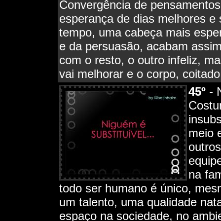
Convergência de pensamentos 
esperança de dias melhores e
tempo, uma cabeça mais espert
e da persuasão, acabam assim:
com o resto, o outro infeliz,
vai melhorar e o corpo, coitad
4
5º
- 
Costu
insubs
meio 
outro
equipe
na fam
todo ser humano é único, mes
um talento, uma qualidade nata
espaço na sociedade, no ambie