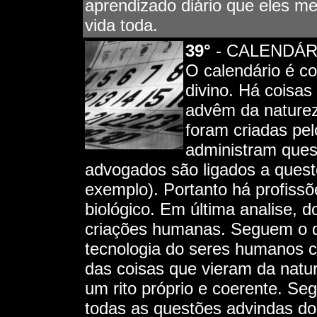
aprendizado diário que eles m
vida toda.
39°
- CALENDÁR
O calendário é c
divino. Há coisa
advêm da naturez
foram criadas pe
administram ques
advogados são ligados a quest
exemplo). Portanto há profissõ
biológico. Em última analise, d
criações humanas. Seguem o qu
tecnologia do seres humanos cr
das coisas que vieram da natu
um rito próprio e coerente. Se
todas as questões advindas d