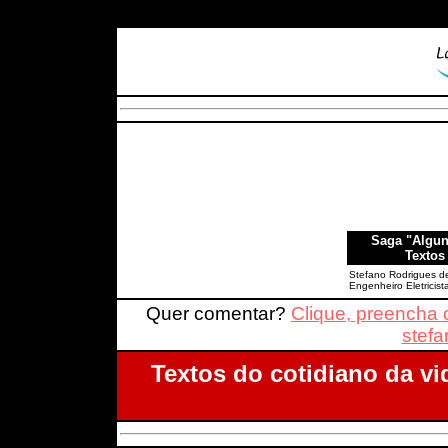
Saga "Algun
Textos
Stefano Rodrigues de
Engenheiro Eletricis
Quer comentar?
Clique, preencha o
stef
Textos do cotidiano da vi