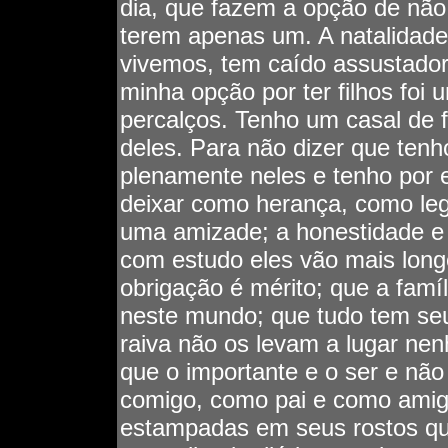
dia, que fazem a opção de não 
terem apenas um. A natalidade
vivemos, tem caído assustador
minha opção por ter filhos foi
percalços. Tenho um casal de f
deles. Para não dizer que tenh
plenamente neles e tenho por 
deixar como herança, como lega
uma amizade; a honestidade e 
com estudo eles vão mais long
obrigação é mérito; que a famí
neste mundo; que tudo tem seu
raiva não os levam a lugar nenh
que o importante e o ser e nã
comigo, como pai e como amigo
estampadas em seus rostos qu