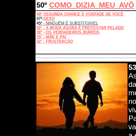
50º
COMO_DIZIA_MEU_AVÔ
49º SEGUNDA CHANCE E VONTADE DE VOCÊ
47º-
SEXO
4
5º
- NINGUÉM É SUBSTITUIVEL
42° - A MODA AGORA É PROTESTAR PELADO
38° - OS VERDADEIROS BURROS
35° - MÃE E PAI
32° - FRUSTRAÇÃO
5
As
da
me
no
vi
Pa
va
a 